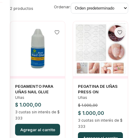
Ordenar:
2 productos
PEGAMENTO PARA
PEGATINA DE UÑAS
UÑAS NAIL GLUE
PRESS ON
Uñas
Uñas
$
1.000,00
$
1.000,00
3 cuotas sin interés de $
El
El
$
1.000,00
333
precio
3 cuotas sin interés de $
precio
333
original
actual
Agregar al carrito
era:
es: