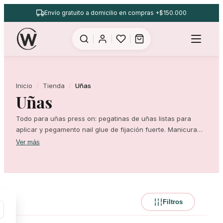
Saltar
Envío gratuito a domicilio en compras +$150.000
al
contenido
Inicio
Tienda
Uñas
Uñas
Todo para uñas press on: pegatinas de uñas listas para
aplicar y pegamento nail glue de fijación fuerte. Manicura
instantánea sin salir de tu casa. Envío a toda Argentina en
Ver más
24–72 h y cuotas sin interés.
Filtros