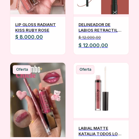
LIP GLOSS RADIANT
DELINEADOR DE
KISS RUBY ROSE
LABIOS RETRACTIL
XULU PRISMA DONA
$
8.000,00
$
12.000,00
El
El
$
12.000,00
precio
precio
original
actual
era:
es:
Oferta
Oferta
$ 12.000,00.
$ 12.000,00.
LABIAL MATTE
KATALIA TODOS LOS