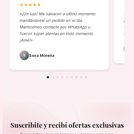
★★★★★
★★
«¡Un lujo! Me salvaron a último momento
«Comp
mandándome un pedido en el día.
¡al t
Mantuvimos contacto por WhatsApp y
viene
fueron súper atentas en todo momento.
😍»
¡Amé!»
J
S
Sosa Morena
Suscribite y recibí ofertas exclusivas