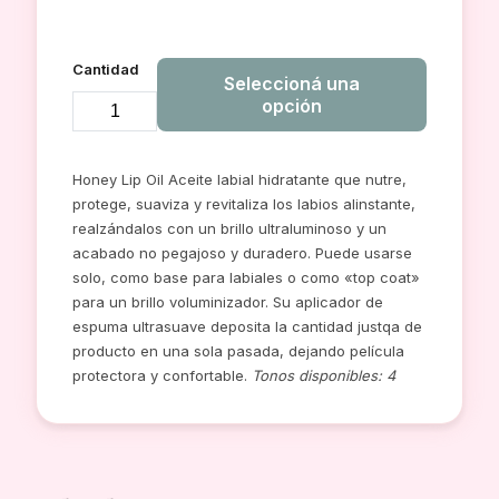
Cantidad
Seleccioná una
opción
ACEITE
PARA
Honey Lip Oil Aceite labial hidratante que nutre,
LABIOS
protege, suaviza y revitaliza los labios al
instante,
HONEY
realzándalos con un brillo ultraluminoso y un
DAPOP
acabado no pegajoso y duradero. Puede usarse
cantidad
solo, como base para labiales o como «top coat»
para un brillo voluminizador. Su aplicador de
espuma ultrasuave deposita la cantidad justqa de
producto en una sola pasada, dejando película
protectora y confortable.
Tonos disponibles: 4