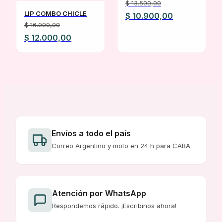
TONOS
$
13.500,00
LIP COMBO CHICLE
El
El
$
10.900,00
$
16.000,00
precio
precio
El
El
$
12.000,00
original
actual
precio
precio
era:
es:
original
actual
$ 13.500,00.
$ 10.900,00.
era:
es:
$ 16.000,00.
$ 12.000,00.
Envíos a todo el país
Correo Argentino y moto en 24 h para CABA.
Atención por WhatsApp
Respondemos rápido. ¡Escribinos ahora!