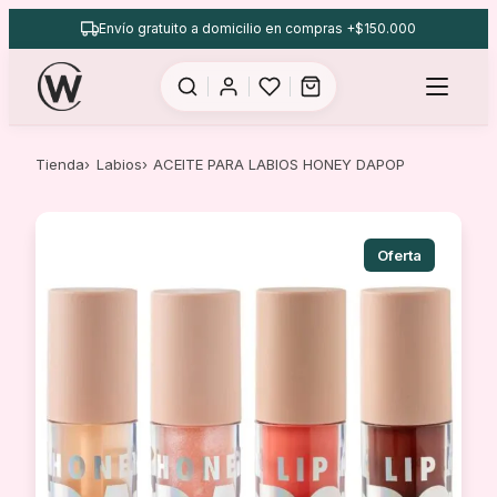
Saltar
Envío gratuito a domicilio en compras +$150.000
al
contenido
Tienda
Labios
ACEITE PARA LABIOS HONEY DAPOP
Oferta