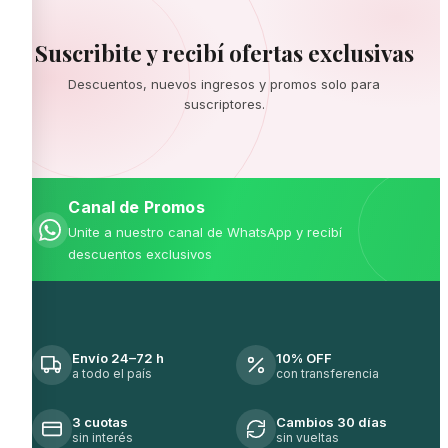
Suscribite y recibí ofertas exclusivas
Descuentos, nuevos ingresos y promos solo para
suscriptores.
Canal de Promos
Unite a nuestro canal de WhatsApp y recibí
descuentos exclusivos
Envío 24–72 h
10% OFF
a todo el país
con transferencia
3 cuotas
Cambios 30 días
sin interés
sin vueltas