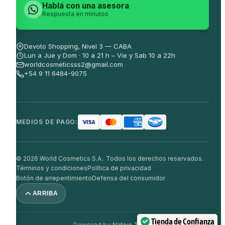
Hablá con una asesora
Respuesta en minutos
Devoto Shopping, Nivel 3 — CABA
Lun a Jue y Dom · 10 a 21 h – Vie y Sab 10 a 22h
worldcosmeticsss2@gmail.com
+54 9 11 6484-9075
MEDIOS DE PAGO:
© 2026 World Cosmetics S.A.. Todos los derechos reservados.
Términos y condiciones
Política de privacidad
Botón de arrepentimiento
Defensa del consumidor
ARRIBA
Tienda de Confianza
Powered by
Nativo Team