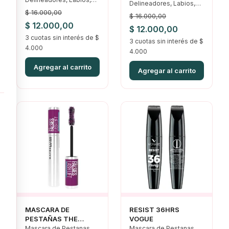
Delineadores, Labios,
Lip Combo, Ofertas
$
16.000,00
Lip Combo, Ofertas
$
16.000,00
El
El
$
12.000,00
El
El
$
12.000,00
precio
3 cuotas sin interés de $
precio
precio
3 cuotas sin interés de $
precio
4.000
original
actual
4.000
original
actual
era:
es:
Agregar al carrito
era:
es:
Agregar al carrito
$ 16.000,00.
$ 12.000,00.
$ 16.000,00.
$ 12.000,00.
MASCARA DE
RESIST 36HRS
PESTAÑAS THE
VOGUE
FALSIES LASH LIFT
Mascara de Pestanas.
Mascara de Pestanas.