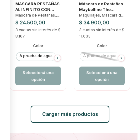
MASCARA PESTAÑAS
Máscara de Pestañas
AL INFINITO CON
Maybelline The
ACEITE DE RECINO
Colossal Volum
Mascara de Pestanas.,
Maquillajes, Mascara de
VOGUE
Express Black
Ojos, Rostro
Pestanas., Ojos
$
24.500,00
$
34.900,00
3 cuotas sin interés de $
3 cuotas sin interés de $
8.167
11.633
Color
Color
A prueba de agua
Lavable
A prueba de agua
Lavabl
Seleccioná una
Seleccioná una
opción
opción
Cargar más productos