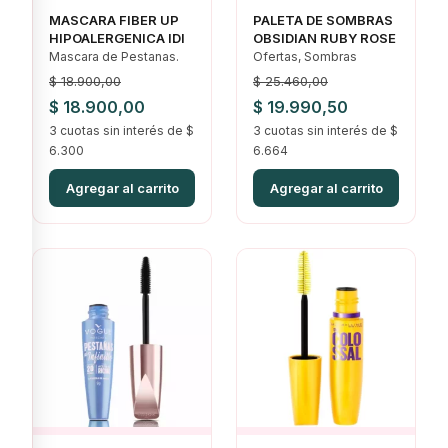
MASCARA FIBER UP
PALETA DE SOMBRAS
HIPOALERGENICA IDI
OBSIDIAN RUBY ROSE
Mascara de Pestanas.
Ofertas, Sombras
$
18.900,00
$
25.460,00
El
El
El
El
$
18.900,00
$
19.990,50
precio
3 cuotas sin interés de $
precio
precio
3 cuotas sin interés de $
precio
6.300
6.664
original
actual
original
actual
era:
es:
era:
es:
Agregar al carrito
Agregar al carrito
$ 18.900,00.
$ 18.900,00.
$ 25.460,00.
$ 19.990,50.