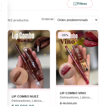
Filtros
Ordenar:
102 productos
-25%
LIP COMBO VINO
LIP COMBO NUEZ
Delineadores, Labios,
Delineadores, Labios,
Lip Combo, Ofertas
$
16.000,00
Lip Combo, Ofertas