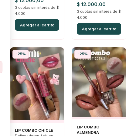
$
12.000,00
El
El
$
12.000,00
3 cuotas sin interés de $
precio
3 cuotas sin interés de $
precio
4.000
4.000
original
actual
Agregar al carrito
era:
es:
Agregar al carrito
$ 16.000,00.
$ 12.000,00.
-25%
-25%
LIP COMBO
LIP COMBO CHICLE
ALMENDRA
Delineadores, Labios,