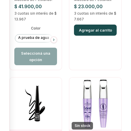
MAYBELLINE
$
41.900,00
$
23.000,00
3 cuotas sin interés de $
3 cuotas sin interés de $
13.967
7.667
Color
Agregar al carrito
A prueba de agua
Lavable
Seleccioná una
opción
Sin stock