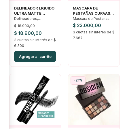
DELINEADOR LIQUIDO
MASCARA DE
ULTRA MATTE
PESTAÑAS CURVAS
HIPOALERGENICO IDI
PERFECTAS VOGUE
Delineadores,
Mascara de Pestanas.
Maquillajes, Ofertas,
$
23.000,00
$
18.900,00
Ojos
El
El
3 cuotas sin interés de $
$
18.900,00
7.667
precio
3 cuotas sin interés de $
precio
6.300
original
actual
era:
es:
Agregar al carrito
$ 18.900,00.
$ 18.900,00.
-21%