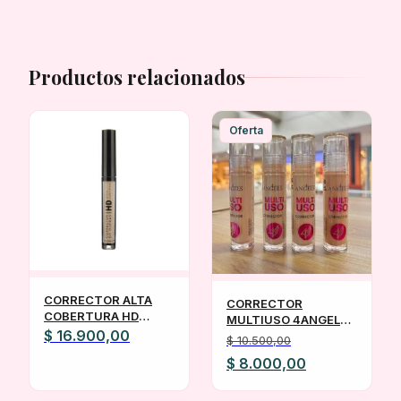
Productos relacionados
Oferta
CORRECTOR ALTA
CORRECTOR
COBERTURA HD
MULTIUSO 4ANGELS
KATALIA
$
16.900,00
APROBADO POR
$
10.500,00
ANMAT
El
El
$
8.000,00
precio
precio