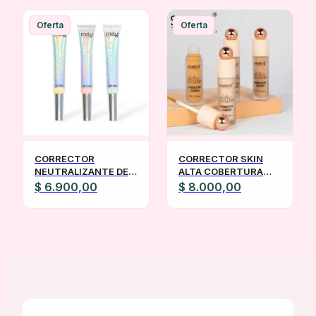
original
actual
era:
es:
Oferta
Oferta
$ 10.500,00.
$ 8.000,00.
CORRECTOR
CORRECTOR SKIN
NEUTRALIZANTE DE
ALTA COBERTURA
COLOR MELY
SANIYE APROBADO
$
6.900,00
$
8.000,00
ANMAT