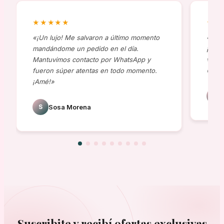
★★★★★
★★
«¡Un lujo! Me salvaron a último momento
«Comp
mandándome un pedido en el día.
¡al t
Mantuvimos contacto por WhatsApp y
viene
fueron súper atentas en todo momento.
😍»
¡Amé!»
J
S
Sosa Morena
Suscribite y recibí ofertas exclusivas