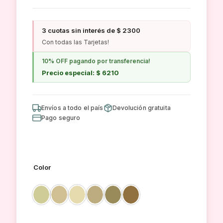
de
precios:
3 cuotas sin interés de $ 2300
desde
Con todas las Tarjetas!
$ 6.900,00
hasta
10% OFF pagando por transferencia!
$ 6.950,00
Precio especial: $ 6210
Envíos a todo el país
Devolución gratuita
Pago seguro
Color