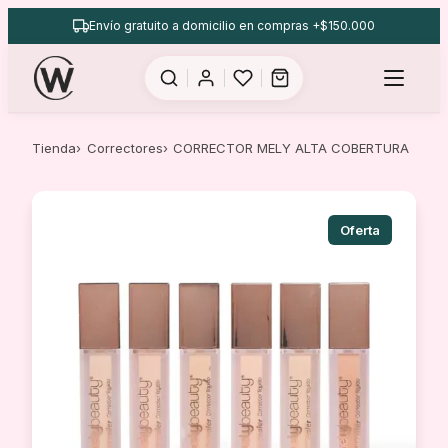
Saltar
Envío gratuito a domicilio en compras +$150.000
al
contenido
Tienda
Correctores
CORRECTOR MELY ALTA COBERTURA
Oferta