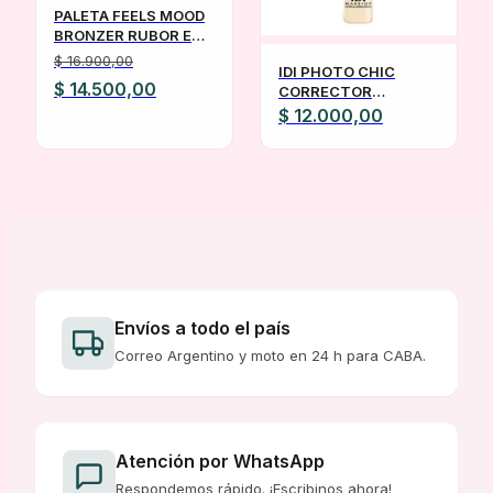
PALETA FEELS MOOD
BRONZER RUBOR E
ILUMINADOR RUBY
$
16.900,00
IDI PHOTO CHIC
ROSE
El
El
$
14.500,00
CORRECTOR
HIPOALERGENICO
$
12.000,00
precio
precio
TODOS LOS TONOS
original
actual
era:
es:
$ 16.900,00.
$ 14.500,00.
Envíos a todo el país
Correo Argentino y moto en 24 h para CABA.
Atención por WhatsApp
Respondemos rápido. ¡Escribinos ahora!