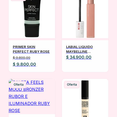
PRIMER SKIN
LABIAL LIQUIDO
PERFECT RUBY ROSE
MAYBELLINE
SUPERSTAY MATTE
$
34.900,00
$
9.800,00
INK TONOS LOS
El
El
$
9.800,00
TONOS
precio
precio
original
actual
era:
es:
Oferta
Oferta
$ 9.800,00.
$ 9.800,00.