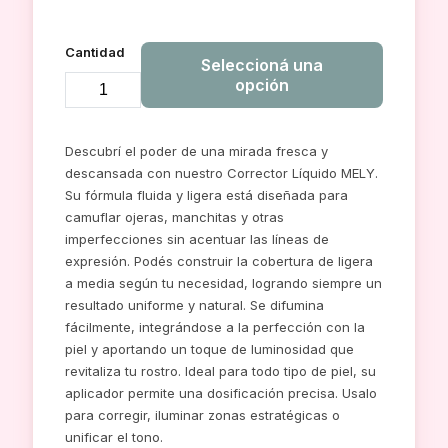
Cantidad
Seleccioná una
opción
CORRECTOR
MELY
Descubrí el poder de una mirada fresca y
ALTA
descansada con nuestro Corrector Líquido MELY.
COBERTURA
Su fórmula fluida y ligera está diseñada para
cantidad
camuflar ojeras, manchitas y otras
imperfecciones sin acentuar las líneas de
expresión. Podés construir la cobertura de ligera
a media según tu necesidad, logrando siempre un
resultado uniforme y natural. Se difumina
fácilmente, integrándose a la perfección con la
piel y aportando un toque de luminosidad que
revitaliza tu rostro. Ideal para todo tipo de piel, su
aplicador permite una dosificación precisa. Usalo
para corregir, iluminar zonas estratégicas o
unificar el tono.