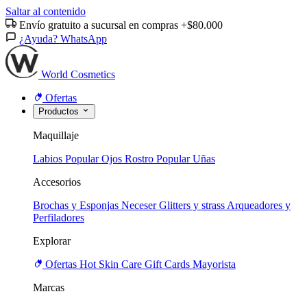
Saltar al contenido
Envío gratuito a sucursal en compras +$80.000
¿Ayuda? WhatsApp
World Cosmetics
Ofertas
Productos
Maquillaje
Labios
Popular
Ojos
Rostro
Popular
Uñas
Accesorios
Brochas y Esponjas
Neceser
Glitters y strass
Arqueadores y
Perfiladores
Explorar
Ofertas
Hot
Skin Care
Gift Cards
Mayorista
Marcas