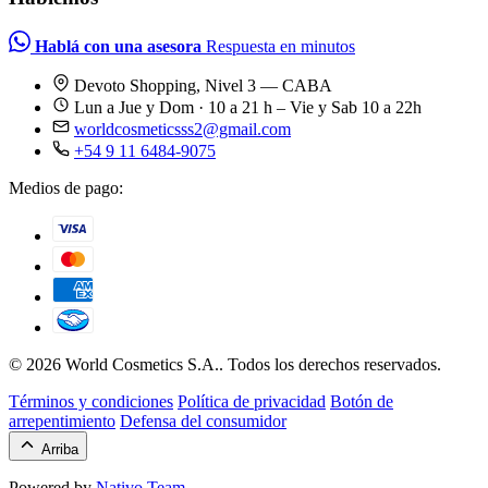
Hablá con una asesora
Respuesta en minutos
Devoto Shopping, Nivel 3 — CABA
Lun a Jue y Dom · 10 a 21 h – Vie y Sab 10 a 22h
worldcosmeticsss2@gmail.com
+54 9 11 6484-9075
Medios de pago:
© 2026 World Cosmetics S.A.. Todos los derechos reservados.
Términos y condiciones
Política de privacidad
Botón de
arrepentimiento
Defensa del consumidor
Arriba
Powered by
Nativo Team