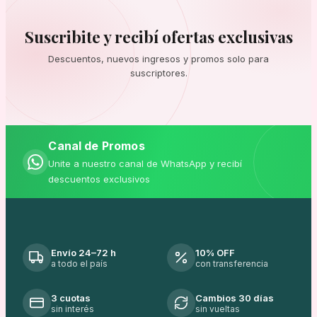
Suscribite y recibí ofertas exclusivas
Descuentos, nuevos ingresos y promos solo para
suscriptores.
Canal de Promos
Unite a nuestro canal de WhatsApp y recibí
descuentos exclusivos
Envío 24–72 h
10% OFF
a todo el país
con transferencia
3 cuotas
Cambios 30 días
sin interés
sin vueltas