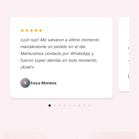
★★★★★
★★
«¡Un lujo! Me salvaron a último momento
«Comp
mandándome un pedido en el día.
¡al t
Mantuvimos contacto por WhatsApp y
viene
fueron súper atentas en todo momento.
😍»
¡Amé!»
J
S
Sosa Morena