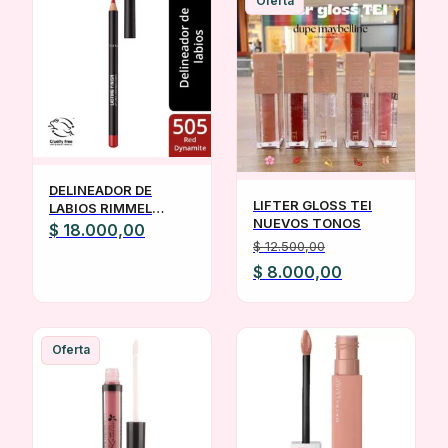
Oferta
DELINEADOR DE
LIFTER GLOSS TEI
LABIOS RIMMEL
NUEVOS TONOS
LONDON LASTING
$
18.000,00
FINISH 505 RED
$
12.500,00
El
El
$
8.000,00
precio
precio
original
actual
era:
es:
Oferta
$ 12.500,00.
$ 8.000,00.