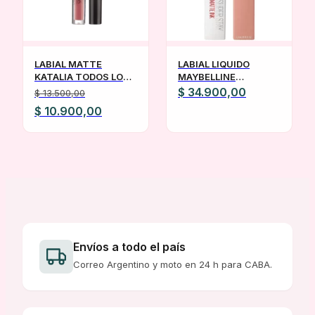
LABIAL MATTE
LABIAL LIQUIDO
KATALIA TODOS LOS
MAYBELLINE
TONOS
SUPERSTAY MATTE
$
34.900,00
$
13.500,00
INK TONOS LOS
El
El
$
10.900,00
TONOS
precio
precio
original
actual
era:
es:
$ 13.500,00.
$ 10.900,00.
Envíos a todo el país
Correo Argentino y moto en 24 h para CABA.