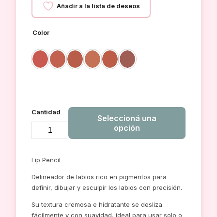
Añadir a la lista de deseos
Color
Cantidad
Seleccioná una
opción
DELINEADOR
DE
Lip Pencil
LABIOS
DAPOP
Delineador de labios rico en pigmentos para
NUDE
definir, dibujar y esculpir los labios con precisión.
cantidad
Su textura cremosa e hidratante se desliza
fácilmente y con suavidad, ideal para usar solo o