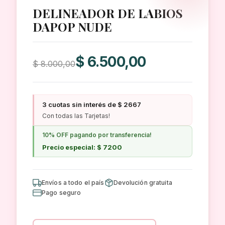
DELINEADOR DE LABIOS
DAPOP NUDE
El
El
$
6.500,00
$
8.000,00
precio
precio
original
actual
era:
es:
3 cuotas sin interés de $ 2667
$ 8.000,00.
$ 6.500,00.
Con todas las Tarjetas!
10% OFF pagando por transferencia!
Precio especial: $ 7200
Envíos a todo el país
Devolución gratuita
Pago seguro