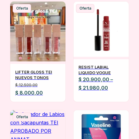
Oferta
Oferta
RESIST LABIAL
LIFTER GLOSS TEI
LIQUIDO VOGUE
NUEVOS TONOS
$
20.900,00
–
$
12.500,00
Rango
$
21.980,00
El
El
$
8.000,00
de
precio
precio
precios:
original
actual
desde
era:
es:
Oferta
$ 20.900,00
$ 12.500,00.
$ 8.000,00.
hasta
$ 21.980,00