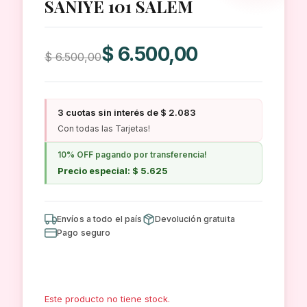
SANIYE 101 SALEM
El
El
$
6.500,00
$
6.500,00
precio
precio
original
actual
era:
es:
3 cuotas sin interés de $ 2.083
$ 6.500,00.
$ 6.500,00.
Con todas las Tarjetas!
10% OFF pagando por transferencia!
Precio especial: $ 5.625
Envíos a todo el país
Devolución gratuita
Pago seguro
Este producto no tiene stock.