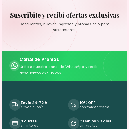
Suscribite y recibí ofertas exclusivas
Descuentos, nuevos ingresos y promos solo para
suscriptores.
Canal de Promos
Unite a nuestro canal de WhatsApp y recibí
descuentos exclusivos
Envío 24–72 h
10% OFF
a todo el país
con transferencia
3 cuotas
Cambios 30 días
sin interés
sin vueltas