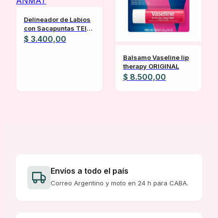
Delineador de Labios
con Sacapuntas TEI
APROBADO POR
$
3.400,00
ANMAT
Balsamo Vaseline lip
therapy ORIGINAL
$
8.500,00
Envíos a todo el país
Correo Argentino y moto en 24 h para CABA.