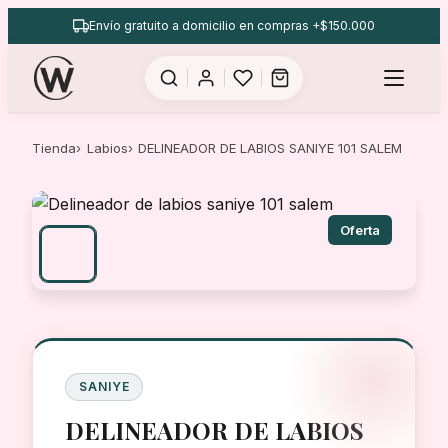
Saltar
Envío gratuito a domicilio en compras +$150.000
al
contenido
Tienda
Labios
DELINEADOR DE LABIOS SANIYE 101 SALEM
Oferta
SANIYE
DELINEADOR DE LABIOS