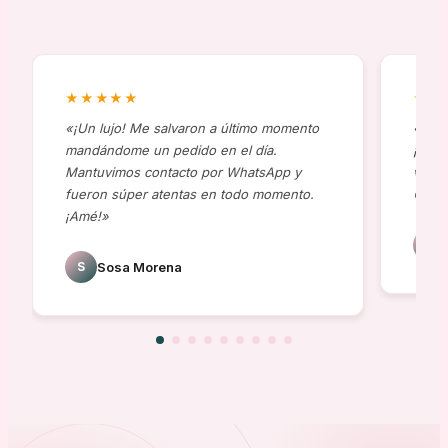
★★★★★
★★
«¡Un lujo! Me salvaron a último momento
«Comp
mandándome un pedido en el día.
¡al t
Mantuvimos contacto por WhatsApp y
viene
fueron súper atentas en todo momento.
😍»
¡Amé!»
J
S
Sosa Morena