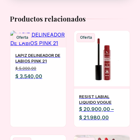
Productos relacionados
Oferta
Oferta
LAPIZ DELINEADOR DE
LABIOS PINK 21
$
5.000,00
El
El
$
3.540,00
precio
precio
original
actual
RESIST LABIAL
era:
es:
LIQUIDO VOGUE
$
20.900,00
–
$ 5.000,00.
$ 3.540,00.
Rango
$
21.980,00
de
precios: