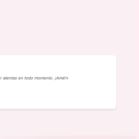
★★
r atentas en todo momento. ¡Amé!»
«Compr
J