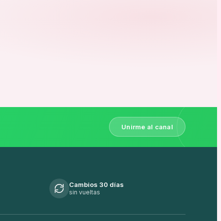
Unirme al canal
Cambios 30 días
sin vueltas