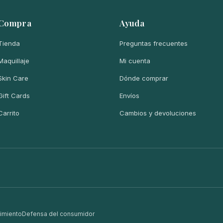
Compra
Ayuda
Tienda
Preguntas frecuentes
Maquillaje
Mi cuenta
Skin Care
Dónde comprar
Gift Cards
Envíos
Carrito
Cambios y devoluciones
imiento
Defensa del consumidor