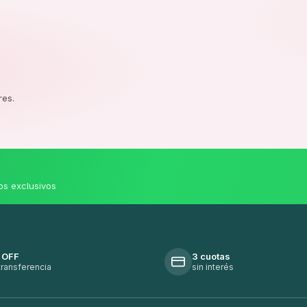
res.
os exclusivos
 OFF
3 cuotas
transferencia
sin interés