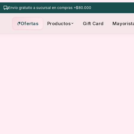
Envío gratuito a sucursal en compras +$80.000
Ofertas
Productos
Gift Card
Mayorist
QUIDO STAR GLOW PINK 21 APLICADOR DE ESPONJA
Oferta
PINK 21
$
6.850,00