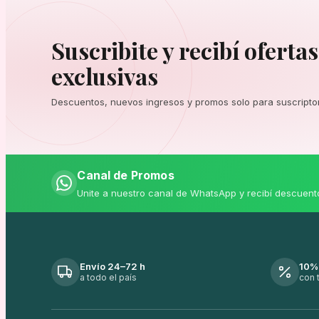
Suscribite y recibí ofertas
exclusivas
Descuentos, nuevos ingresos y promos solo para suscripto
Canal de Promos
Unite a nuestro canal de WhatsApp y recibí descuent
Envío 24–72 h
10%
a todo el país
con 