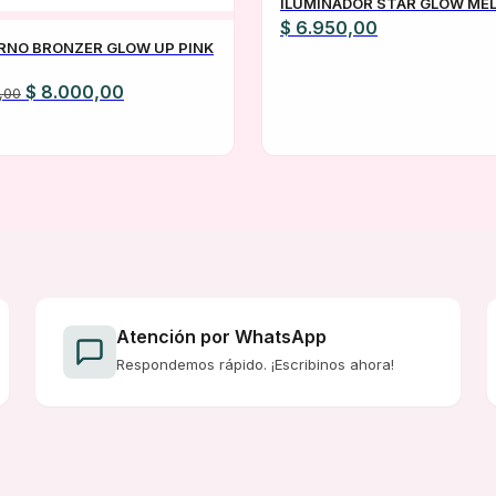
ILUMINADOR STAR GLOW ME
$
6.950,00
NO BRONZER GLOW UP PINK
El
El
$
8.000,00
,00
precio
precio
original
actual
era:
es:
$ 12.500,00.
$ 8.000,00.
Atención por WhatsApp
Respondemos rápido. ¡Escribinos ahora!