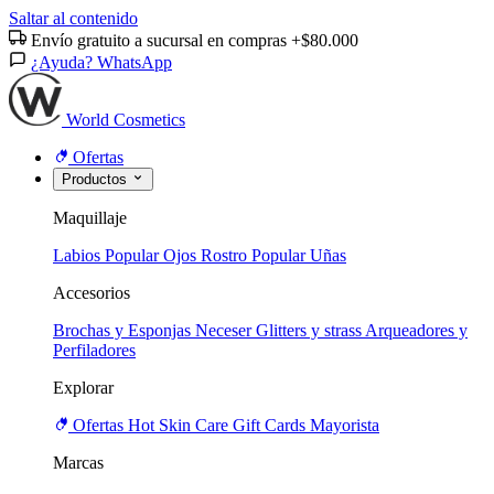
Saltar al contenido
Envío gratuito a sucursal en compras +$80.000
¿Ayuda? WhatsApp
World Cosmetics
Ofertas
Productos
Maquillaje
Labios
Popular
Ojos
Rostro
Popular
Uñas
Accesorios
Brochas y Esponjas
Neceser
Glitters y strass
Arqueadores y
Perfiladores
Explorar
Ofertas
Hot
Skin Care
Gift Cards
Mayorista
Marcas