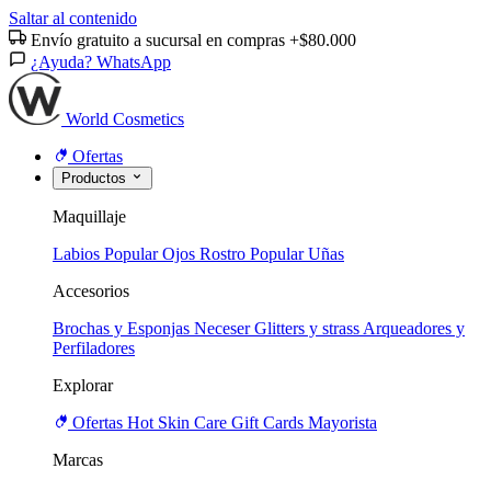
Saltar al contenido
Envío gratuito a sucursal en compras +$80.000
¿Ayuda? WhatsApp
World Cosmetics
Ofertas
Productos
Maquillaje
Labios
Popular
Ojos
Rostro
Popular
Uñas
Accesorios
Brochas y Esponjas
Neceser
Glitters y strass
Arqueadores y
Perfiladores
Explorar
Ofertas
Hot
Skin Care
Gift Cards
Mayorista
Marcas