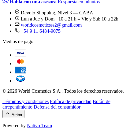
Hablá con una asesora
Respuesta en minutos
Devoto Shopping, Nivel 3 — CABA
Lun a Jue y Dom · 10 a 21 h – Vie y Sab 10 a 22h
worldcosmeticsss2@gmail.com
+54 9 11 6484-9075
Medios de pago:
© 2026 World Cosmetics S.A.. Todos los derechos reservados.
Términos y condiciones
Política de privacidad
Botón de
arrepentimiento
Defensa del consumidor
Arriba
Powered by
Nativo Team