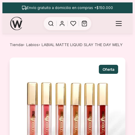
Saltar
Envío gratuito a domicilio en compras +$150.000
al
contenido
Tienda
Labios
LABIAL MATTE LIQUID SLAY THE DAY MELY
Oferta