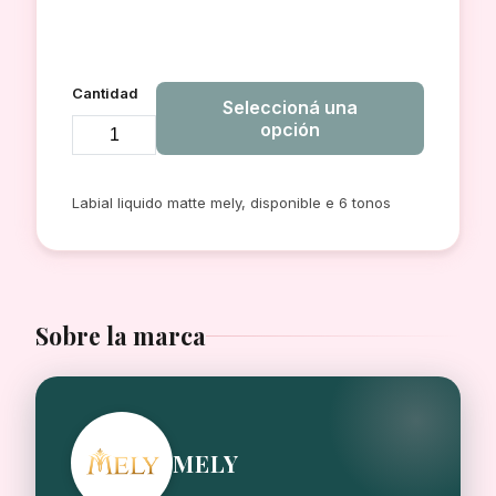
Cantidad
Seleccioná una
opción
LABIAL
MATTE
Labial liquido matte mely, disponible e 6 tonos
LIQUID
SLAY
THE
DAY
MELY
Sobre la marca
cantidad
MELY