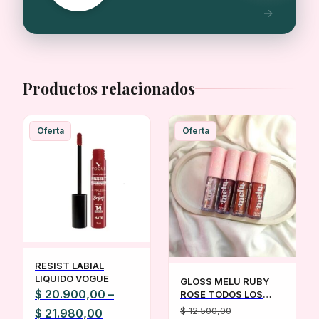
Productos relacionados
Oferta
Oferta
RESIST LABIAL
LIQUIDO VOGUE
GLOSS MELU RUBY
$
20.900,00
–
ROSE TODOS LOS
TONOS
$
12.500,00
Rango
$
21.980,00