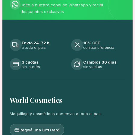
Unite a nuestro canal de WhatsApp y recibí
descuentos exclusivos
Envío 24–72 h
10% OFF
a todo el país
con transferencia
3 cuotas
Cambios 30 días
sin interés
sin vueltas
World Cosmetics
Maquillaje y cosméticos con envío a todo el país.
Regalá una
Gift Card