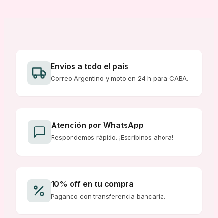
era:
es:
era:
es:
$ 6.000,00.
$ 5.460,00.
$ 16.000,00.
$ 12.000,00.
Envíos a todo el país
Correo Argentino y moto en 24 h para CABA.
Atención por WhatsApp
Respondemos rápido. ¡Escribinos ahora!
10% off en tu compra
Pagando con transferencia bancaria.