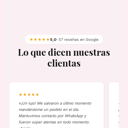
★★★★★
5,0
· 57 reseñas en Google
Lo que dicen nuestras
clientas
★★★★★
★★
«¡Un lujo! Me salvaron a último momento
«Comp
mandándome un pedido en el día.
¡al t
Mantuvimos contacto por WhatsApp y
viene
fueron súper atentas en todo momento.
😍»