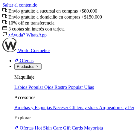
Saltar al contenido
Envío gratuito a sucursal en compras +$80.000
Envío gratuito a domicilio en compras +$150.000
10% off en transferencia
3 cuotas sin interés con tarjeta
¿Ayuda? WhatsApp
World Cosmetics
Ofertas
Productos
Maquillaje
Labios
Popular
Ojos
Rostro
Popular
Uñas
Accesorios
Brochas y Esponjas
Neceser
Glitters y strass
Arqueadores y Per
Explorar
Ofertas
Hot
Skin Care
Gift Cards
Mayorista