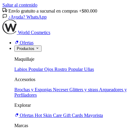
Saltar al contenido
Envío gratuito a sucursal en compras +$80.000
¿Ayuda? WhatsApp
World Cosmetics
Ofertas
Productos
Maquillaje
Labios
Popular
Ojos
Rostro
Popular
Uñas
Accesorios
Brochas y Esponjas
Neceser
Glitters y strass
Arqueadores y
Perfiladores
Explorar
Ofertas
Hot
Skin Care
Gift Cards
Mayorista
Marcas