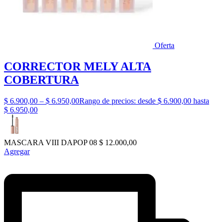
Oferta
CORRECTOR MELY ALTA
COBERTURA
$
6.900,00
–
$
6.950,00
Rango de precios: desde $ 6.900,00 hasta
$ 6.950,00
MASCARA VIII DAPOP 08
$
12.000,00
Agregar