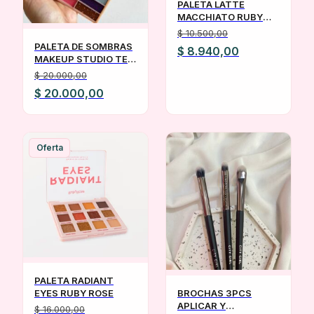
PALETA LATTE
MACCHIATO RUBY
ROSE
$
10.500,00
PALETA DE SOMBRAS
El
El
$
8.940,00
MAKEUP STUDIO TEI
precio
precio
39 TONOS
$
20.000,00
original
actual
El
El
$
20.000,00
era:
es:
precio
precio
$ 10.500,00.
$ 8.940,00.
original
actual
era:
es:
Oferta
$ 20.000,00.
$ 20.000,00.
PALETA RADIANT
EYES RUBY ROSE
BROCHAS 3PCS
APLICAR Y
$
16.000,00