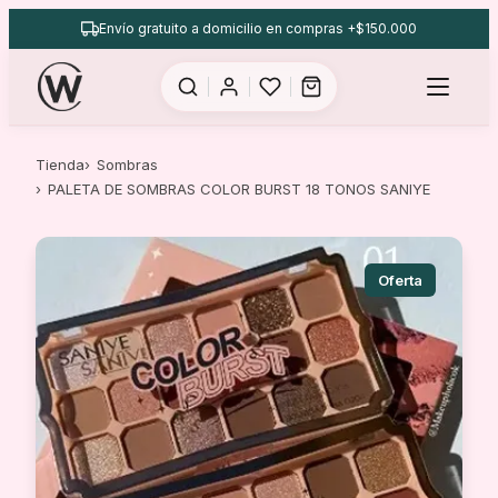
Saltar
Envío gratuito a domicilio en compras +$150.000
al
contenido
Tienda
Sombras
PALETA DE SOMBRAS COLOR BURST 18 TONOS SANIYE
Oferta