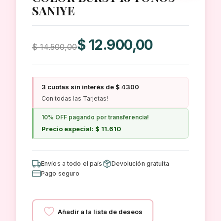
SANIYE
El
El
$
12.900,00
$
14.500,00
precio
precio
original
actual
era:
es:
3 cuotas sin interés de $ 4300
$ 14.500,00.
$ 12.900,00.
Con todas las Tarjetas!
10% OFF pagando por transferencia!
Precio especial: $ 11.610
Envíos a todo el país
Devolución gratuita
Pago seguro
Añadir a la lista de deseos