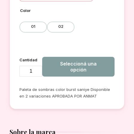
Color
01
02
Cantidad
Seleccioná una
opción
PALETA
DE
Paleta de sombras color burst saniye Disponible
SOMBRAS
en 2 variaciones APROBADA POR ANMAT
COLOR
BURST
18
TONOS
Sobre la marca
SANIYE