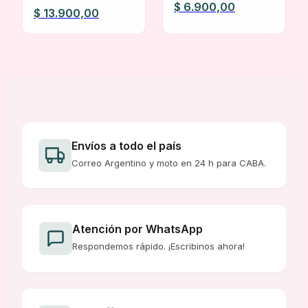
DIFUMINAR CITY GIRL
$
6.900,00
El
El
$
13.900,00
precio
precio
original
actual
era:
es:
$ 16.000,00.
$ 13.900,00.
Envíos a todo el país
Correo Argentino y moto en 24 h para CABA.
Atención por WhatsApp
Respondemos rápido. ¡Escribinos ahora!