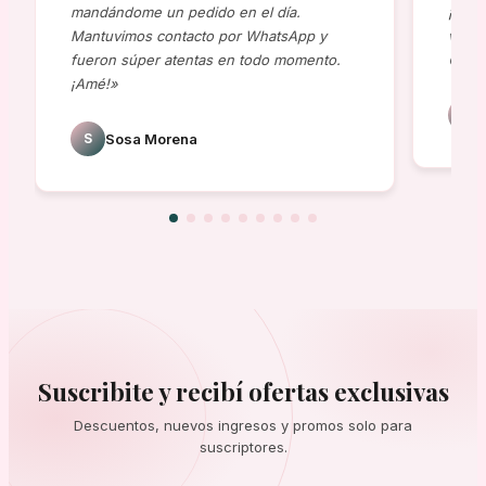
mandándome un pedido en el día.
¡al t
Mantuvimos contacto por WhatsApp y
viene
fueron súper atentas en todo momento.
😍»
¡Amé!»
J
S
Sosa Morena
Suscribite y recibí ofertas exclusivas
Descuentos, nuevos ingresos y promos solo para
suscriptores.