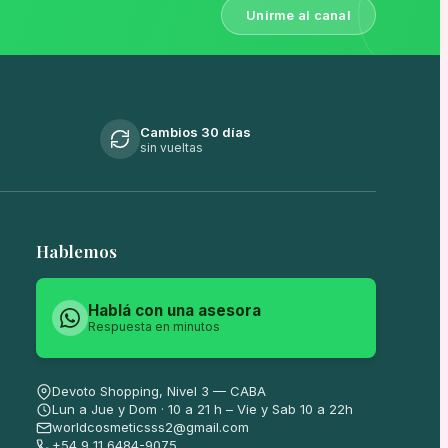
Unirme al canal
Cambios 30 días
sin vueltas
Hablemos
Hablá con una asesora
Respuesta en minutos
Devoto Shopping, Nivel 3 — CABA
Lun a Jue y Dom · 10 a 21 h – Vie y Sab 10 a 22h
worldcosmeticsss2@gmail.com
+54 9 11 6484-9075