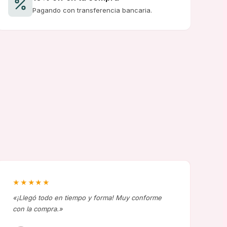
Pagando con transferencia bancaria.
★★★★★
★
«¡Llegó todo en tiempo y forma! Muy conforme
«H
con la compra.»
ca
re