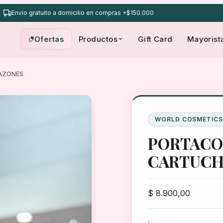
Envío gratuito a domicilio en compras +$150.000
Ofertas
Productos
Gift Card
Mayorist
AZONES
WORLD COSMETIC
PORTACO
CARTUCH
$
8.900,00