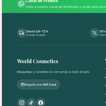
Canal de Promos
Unite a nuestro canal de WhatsApp y recibí descuent
Envío 24–72 h
10%
a todo el país
con 
World Cosmetics
Maquillaje y cosméticos con envío a todo el país.
Regalá una
Gift Card