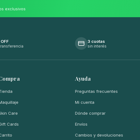
os exclusivos
 OFF
3 cuotas
transferencia
sin interés
Compra
Ayuda
Tienda
Preguntas frecuentes
Maquillaje
Mi cuenta
Skin Care
Dónde comprar
Gift Cards
Envíos
Carrito
Cambios y devoluciones