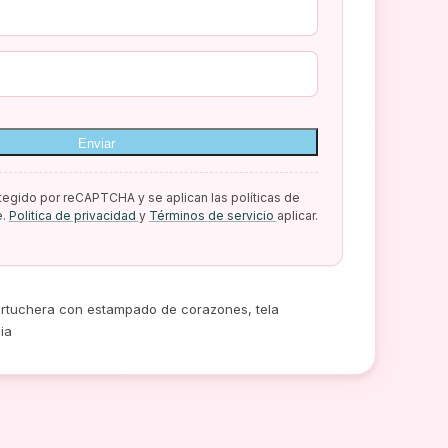
Enviar
otegido por reCAPTCHA y se aplican las políticas de
e.
Politica de privacidad
y
Términos de servicio
aplicar.
artuchera con estampado de corazones, tela
ia