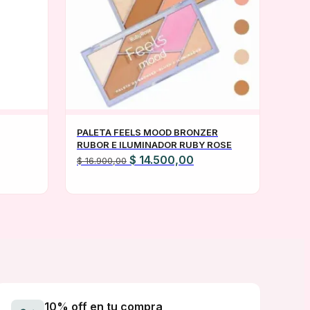
PALETA FEELS MOOD BRONZER
RUBOR E ILUMINADOR RUBY ROSE
El
El
$
14.500,00
$
16.900,00
cio
precio
precio
ual
original
actual
era:
es:
.900,00.
$ 16.900,00.
$ 14.500,00.
10% off en tu compra