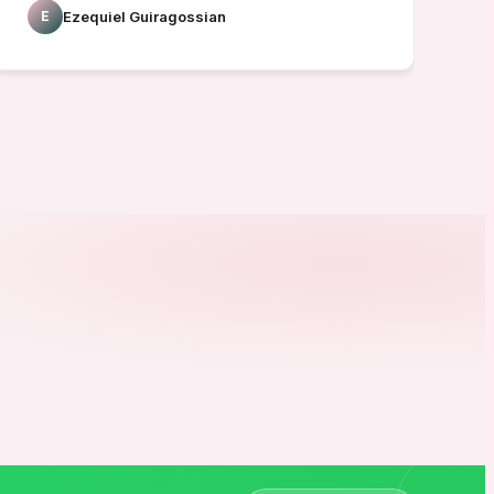
E
Ezequiel Guiragossian