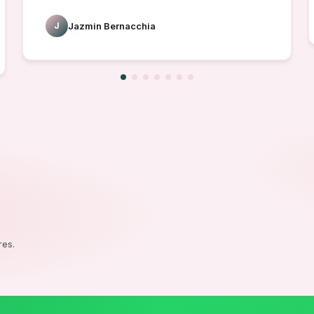
J
Jazmin Bernacchia
res.