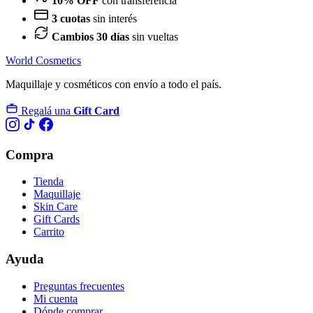
10% OFF
con transferencia
3 cuotas
sin interés
Cambios 30 días
sin vueltas
World Cosmetics
Maquillaje y cosméticos con envío a todo el país.
Regalá una
Gift Card
Compra
Tienda
Maquillaje
Skin Care
Gift Cards
Carrito
Ayuda
Preguntas frecuentes
Mi cuenta
Dónde comprar