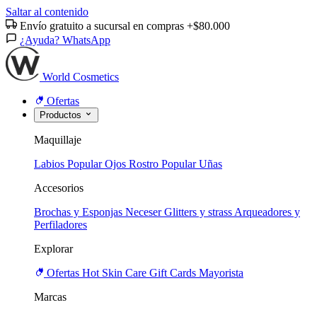
Saltar al contenido
Envío gratuito a sucursal en compras +$80.000
¿Ayuda? WhatsApp
World Cosmetics
Ofertas
Productos
Maquillaje
Labios
Popular
Ojos
Rostro
Popular
Uñas
Accesorios
Brochas y Esponjas
Neceser
Glitters y strass
Arqueadores y
Perfiladores
Explorar
Ofertas
Hot
Skin Care
Gift Cards
Mayorista
Marcas