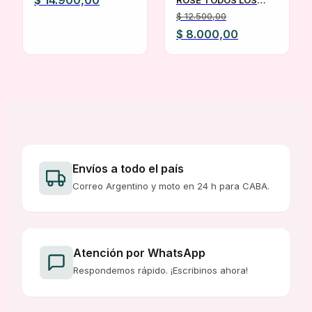
$
14.900,00
TONOS
$
12.500,00
El
El
$
8.000,00
precio
precio
original
actual
era:
es:
$ 12.500,00.
$ 8.000,00.
Envíos a todo el país
Correo Argentino y moto en 24 h para CABA.
Atención por WhatsApp
Respondemos rápido. ¡Escribinos ahora!