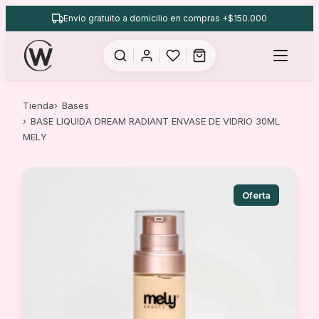
Saltar
Envío gratuito a domicilio en compras +$150.000
al
contenido
Tienda
Bases
BASE LIQUIDA DREAM RADIANT ENVASE DE VIDRIO 30ML
MELY
Oferta