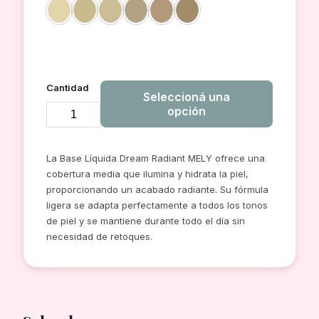
Cantidad
Seleccioná una
opción
BASE
LIQUIDA
La Base Líquida Dream Radiant MELY ofrece una
DREAM
cobertura media que ilumina y hidrata la piel,
RADIANT
proporcionando un acabado radiante. Su fórmula
ENVASE
ligera se adapta perfectamente a todos los tonos
DE
de piel y se mantiene durante todo el día sin
necesidad de retoques.
VIDRIO
30ML
MELY
cantidad