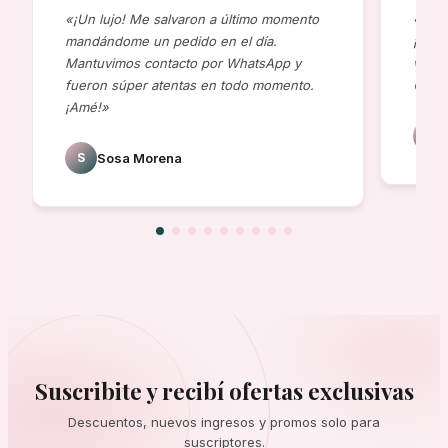
«¡Un lujo! Me salvaron a último momento
«Comp
mandándome un pedido en el día.
¡al t
Mantuvimos contacto por WhatsApp y
viene
fueron súper atentas en todo momento.
😍»
¡Amé!»
J
S
Sosa Morena
Suscribite y recibí ofertas exclusivas
Descuentos, nuevos ingresos y promos solo para
suscriptores.