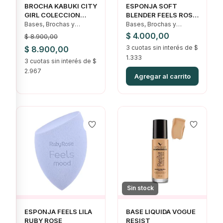
BROCHA KABUKI CITY
ESPONJA SOFT
GIRL COLECCION
BLENDER FEELS ROSA
ROSA
RUBY ROSE
Bases, Brochas y
Bases, Brochas y
Esponjas, Ofertas
Esponjas, Correctores,
$
4.000,00
$
8.900,00
Ofertas, Rostro
El
El
3 cuotas sin interés de $
$
8.900,00
1.333
precio
3 cuotas sin interés de $
precio
2.967
original
actual
Agregar al carrito
era:
es:
$ 8.900,00.
$ 8.900,00.
Sin stock
ESPONJA FEELS LILA
BASE LIQUIDA VOGUE
RUBY ROSE
RESIST