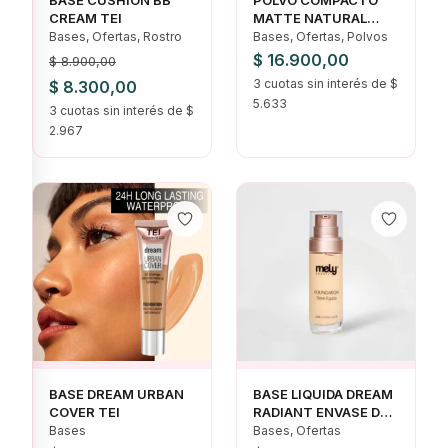
CREAM TEI
MATTE NATURAL
CON ACIDO
Bases, Ofertas, Rostro
Bases, Ofertas, Polvos
HIALURONICO VOGUE
$
16.900,00
$
8.900,00
El
El
3 cuotas sin interés de $
$
8.300,00
5.633
precio
3 cuotas sin interés de $
precio
2.967
original
actual
era:
es:
$ 8.900,00.
$ 8.300,00.
BASE DREAM URBAN
BASE LIQUIDA DREAM
COVER TEI
RADIANT ENVASE DE
VIDRIO 30ML MELY
Bases
Bases, Ofertas