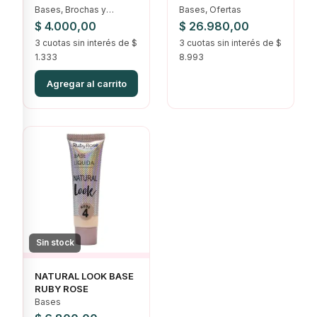
Bases, Brochas y
Bases, Ofertas
Esponjas, Correctores,
$
4.000,00
$
26.980,00
Rostro
3 cuotas sin interés de $
3 cuotas sin interés de $
1.333
8.993
Agregar al carrito
Sin stock
NATURAL LOOK BASE
RUBY ROSE
Bases