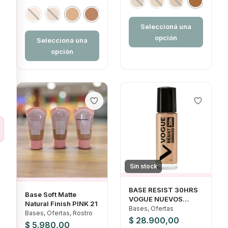
$ 18.000,00.
$ 16.950,00.
Seleccioná una
opción
Seleccioná una
opción
Sin stock
BASE RESIST 30HRS
Base Soft Matte
VOGUE NUEVOS
Natural Finish PINK 21
TONOS
Bases, Ofertas
Bases, Ofertas, Rostro
$
28.900,00
$
5.980,00