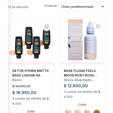
Ordenar:
13 productos
DETOX HYDRA MATTE
BASE FLUIDA FEELS
BASE LIQUIDA IDI
MOOD RUBY ROSE
HIPOALERGENICO
COBERTURA LEVE +
Bases
Bases, Maquillajes,
ACIDO HIALURONICO
Ofertas, Rostro
$
12.900,00
$
18.000,00
El
El
3 cuotas sin interés de $
$
16.950,00
4.300
precio
3 cuotas sin interés de $
precio
6.000
Color
original
actual
Color
era:
es: