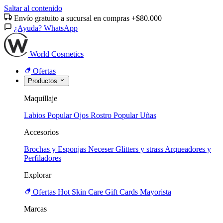
Saltar al contenido
Envío gratuito a sucursal en compras +$80.000
¿Ayuda? WhatsApp
World Cosmetics
Ofertas
Productos
Maquillaje
Labios
Popular
Ojos
Rostro
Popular
Uñas
Accesorios
Brochas y Esponjas
Neceser
Glitters y strass
Arqueadores y
Perfiladores
Explorar
Ofertas
Hot
Skin Care
Gift Cards
Mayorista
Marcas