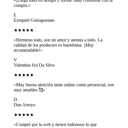
«¡Llegó todo en tiempo y forma! Muy conforme con la
compra.»
E
Ezequiel Guiragossian
★★★★★
«Hermoso todo, son un amor y atentas a todo. La
calidad de los productos es buenísima. ¡Muy
recomendable!»
V
Valentina Sol Da Silva
★★★★★
«Muy buena atención tanto online como presencial, son
muy amables 🥰»
D
Dan Arroyo
★★★★★
«Compré por la web y tienen todooooo lo que