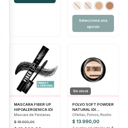
$ 18.900,00.
$ 18.900,00.
$ 18.000,00.
$ 16.950,00.
Seleccioná una
opción
Sin stock
MASCARA FIBER UP
POLVO SOFT POWDER
HIPOALERGENICA IDI
NATURAL IDI
HIPOALERGENICO
Mascara de Pestanas.
Ofertas, Polvos, Rostro
$
13.990,00
$
18.900,00