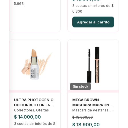
5.663
precio
3 cuotas sin interés de $
precio
6.300
original
actual
era:
es:
Agregar al carrito
$ 18.900,00.
$ 18.900,00.
Sin stock
ULTRA PHOTOGENIC
MEGA BROWN
HD CORRECTOR EN
MASCARA MARRON
BARRA IDI
HIPOALERGENICA IDI
Correctores, Ofertas
Mascara de Pestanas.,
HIPOALERGENICO
Ojos
$
14.000,00
$
18.900,00
3 cuotas sin interés de $
El
El
$
18.900,00