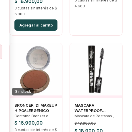
El
El
3 cuotas sin interés de $
$
18.900,00
4.663
precio
3 cuotas sin interés de $
precio
6.300
original
actual
era:
es:
Agregar al carrito
$ 18.900,00.
$ 18.900,00.
Sin stock
BRONCER IDI MAKEUP
MASCARA
HIPOALERGENICO
WATERPROOF
HIPOALERGENICA IDI
Contorno Bronzer e
Mascara de Pestanas.,
iluminadores
Ojos
$
16.990,00
$
18.900,00
3 cuotas sin interés de $
El
El
$
18.900,00