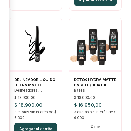
Agregar al carrito
$ 19.485,00.
$ 16.850,00.
DELINEADOR LIQUIDO
DETOX HYDRA MATTE
ULTRA MATTE
BASE LIQUIDA IDI
HIPOALERGENICO IDI
HIPOALERGENICO
Delineadores,
Bases
Maquillajes, Ofertas,
$
18.900,00
$
18.000,00
Ojos
El
El
El
El
$
18.900,00
$
16.950,00
precio
3 cuotas sin interés de $
precio
precio
3 cuotas sin interés de $
precio
6.300
6.000
original
actual
original
actual
Color
era:
es:
era:
es:
Agregar al carrito