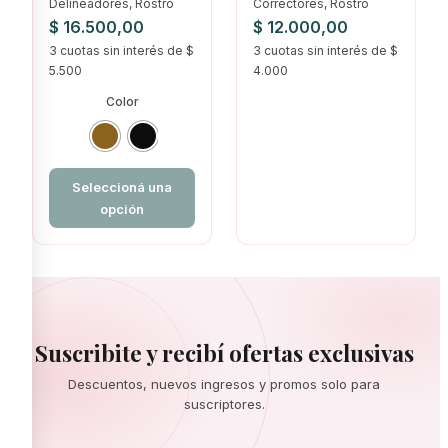
CON ESFUMINO IDI
HIPOALERGENICO
Delineadores, Rostro
Correctores, Rostro
HIPOALERGENICO
TODOS LOS TONOS
$
16.500,00
$
12.000,00
TODOS LOS TONOS
3 cuotas sin interés de $
3 cuotas sin interés de $
5.500
4.000
Color
Seleccioná una
opción
Suscribite y recibí ofertas exclusivas
Descuentos, nuevos ingresos y promos solo para
suscriptores.