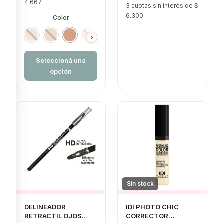
4.667
precio
3 cuotas sin interés de $
precio
6.300
Color
original
actual
era:
es:
$ 18.900,00.
$ 18.900,00.
Seleccioná una
opción
Sin stock
DELINEADOR
IDI PHOTO CHIC
RETRACTIL OJOS
CORRECTOR