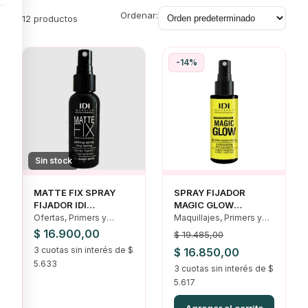
mate hasta brillante
Ordenar:
12 productos
-14%
Sin stock
MATTE FIX SPRAY
SPRAY FIJADOR
FIJADOR IDI
MAGIC GLOW
HIPOALERGENICO
HUMECTANTE IDI
Ofertas, Primers y
Maquillajes, Primers y
HIPOALERGENIC0
fijadores
fijadores, Rostro
$
16.900,00
$
19.485,00
3 cuotas sin interés de $
El
El
$
16.850,00
5.633
precio
3 cuotas sin interés de $
precio
5.617
original
actual
era:
es: