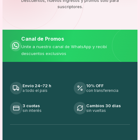
Descuentos, nuevos ingresos y promos solo para
suscriptores.
Canal de Promos
Unite a nuestro canal de WhatsApp y recibí
descuentos exclusivos
Envío 24–72 h
10% OFF
a todo el país
con transferencia
3 cuotas
Cambios 30 días
sin interés
sin vueltas