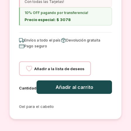
Con todas las Tarjetas!
10% OFF pagando por transferencia!
Precio especial: $ 3078
Envíos a todo el país
Devolución gratuita
Pago seguro
Añadir a la lista de deseos
Añadir al carrito
Cantidad
GEL
DE
Gel para el cabello
PELO
DORE
cantidad