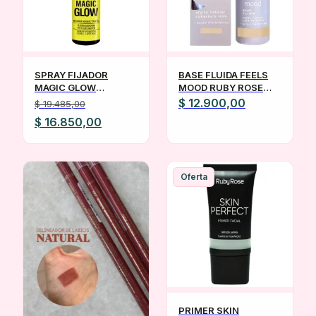
SPRAY FIJADOR
BASE FLUIDA FEELS
MAGIC GLOW
MOOD RUBY ROSE
HUMECTANTE IDI
COBERTURA LEVE +
$
12.900,00
$
19.485,00
HIPOALERGENIC0
ACIDO HIALURONICO
El
El
$
16.850,00
precio
precio
original
actual
era:
es:
Oferta
$ 19.485,00.
$ 16.850,00.
PRIMER SKIN