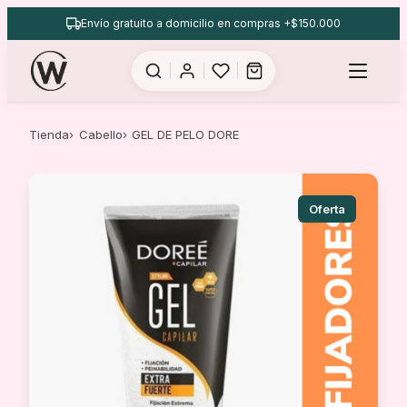
Saltar
Envío gratuito a domicilio en compras +$150.000
al
contenido
Tienda
Cabello
GEL DE PELO DORE
Oferta