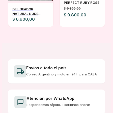
PERFECT RUBY ROSE
$
9.800,00
DELINEADOR
NATURAL NUDE
El
El
$
9.800,00
KATALIA
$
6.900,00
precio
precio
original
actual
era:
es:
$ 9.800,00.
$ 9.800,00.
Envíos a todo el país
Correo Argentino y moto en 24 h para CABA.
Atención por WhatsApp
Respondemos rápido. ¡Escribinos ahora!