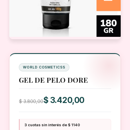
WORLD COSMETICSS
GEL DE PELO DORE
El
El
$
3.420,00
$
3.800,00
precio
precio
original
actual
era:
es:
3 cuotas sin interés de $ 1140
$ 3.800,00.
$ 3.420,00.