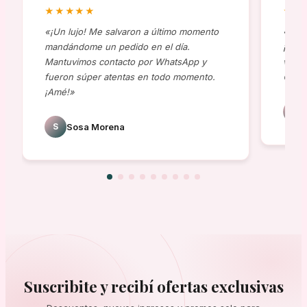
★★★★★
★★
«¡Un lujo! Me salvaron a último momento
«Comp
mandándome un pedido en el día.
¡al t
Mantuvimos contacto por WhatsApp y
viene
fueron súper atentas en todo momento.
😍»
¡Amé!»
J
S
Sosa Morena
Suscribite y recibí ofertas exclusivas