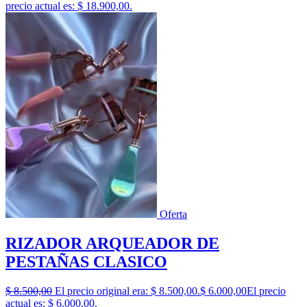
precio actual es: $ 18.900,00.
Oferta
RIZADOR ARQUEADOR DE
PESTAÑAS CLASICO
$
8.500,00
El precio original era: $ 8.500,00.
$
6.000,00
El precio
actual es: $ 6.000,00.