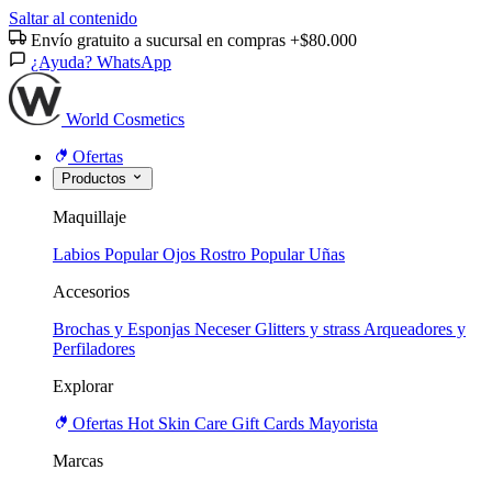
Saltar al contenido
Envío gratuito a sucursal en compras +$80.000
¿Ayuda? WhatsApp
World Cosmetics
Ofertas
Productos
Maquillaje
Labios
Popular
Ojos
Rostro
Popular
Uñas
Accesorios
Brochas y Esponjas
Neceser
Glitters y strass
Arqueadores y
Perfiladores
Explorar
Ofertas
Hot
Skin Care
Gift Cards
Mayorista
Marcas