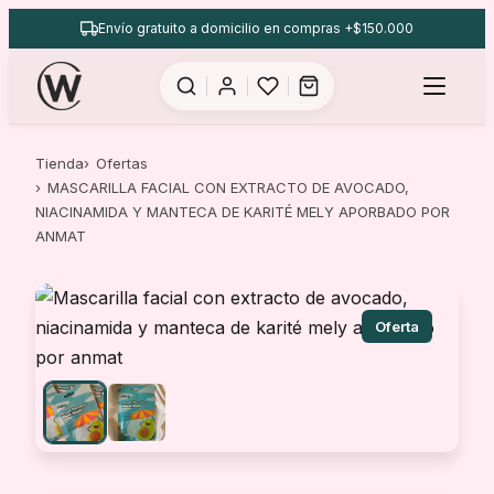
Saltar
Envío gratuito a domicilio en compras +$150.000
al
contenido
Tienda
Ofertas
MASCARILLA FACIAL CON EXTRACTO DE AVOCADO,
NIACINAMIDA Y MANTECA DE KARITÉ MELY APORBADO POR
ANMAT
Oferta