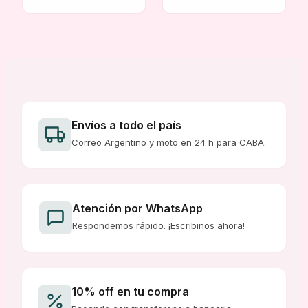
original
actual
era:
es:
$ 8.800,00.
$ 8.800,00.
Envíos a todo el país
Correo Argentino y moto en 24 h para CABA.
Atención por WhatsApp
Respondemos rápido. ¡Escribinos ahora!
10% off en tu compra