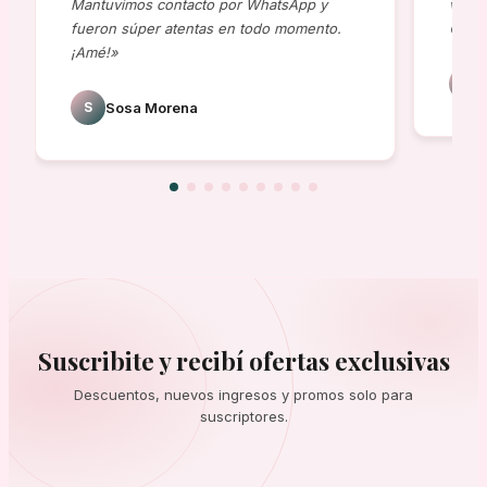
Mantuvimos contacto por WhatsApp y
viene
fueron súper atentas en todo momento.
😍»
¡Amé!»
J
S
Sosa Morena
Suscribite y recibí ofertas exclusivas
Descuentos, nuevos ingresos y promos solo para
suscriptores.