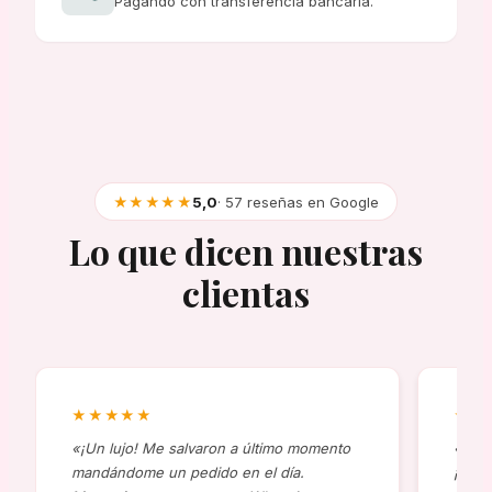
Pagando con transferencia bancaria.
★★★★★
5,0
· 57 reseñas en Google
Lo que dicen nuestras
clientas
★★★★★
★★
«¡Un lujo! Me salvaron a último momento
«Comp
mandándome un pedido en el día.
¡al t