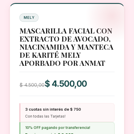
MELY
MASCARILLA FACIAL CON
EXTRACTO DE AVOCADO,
NIACINAMIDA Y MANTECA
DE KARITÉ MELY
APORBADO POR ANMAT
El
El
$
4.500,00
$
4.500,00
precio
precio
original
actual
era:
es:
3 cuotas sin interés de $ 750
$ 4.500,00.
$ 4.500,00.
Con todas las Tarjetas!
10% OFF pagando por transferencia!