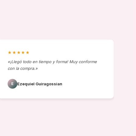
★★★★★
★
«¡Llegó todo en tiempo y forma! Muy conforme
«H
con la compra.»
ca
re
E
Ezequiel Guiragossian