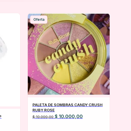
Oferta
PALETA DE SOMBRAS CANDY CRUSH
RUBY ROSE
El
El
$
10.000,00
P
$
10.000,00
precio
precio