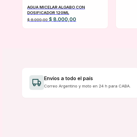
AGUA MICELAR ALGABO CON
DOSIFICADOR 120ML
El
El
$
8.000,00
$
8.000,00
precio
precio
original
actual
era:
es:
$ 8.000,00.
$ 8.000,00.
Envíos a todo el país
Correo Argentino y moto en 24 h para CABA.