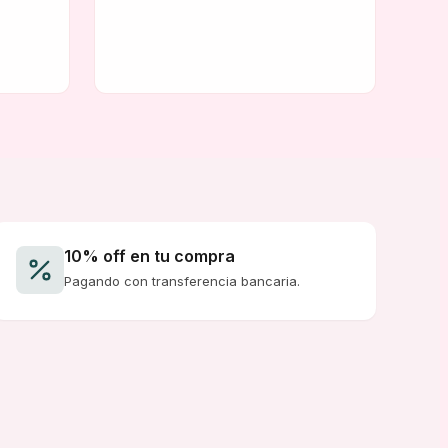
original
actual
era:
es:
$ 10.000,00.
$ 10.000,00.
10% off en tu compra
Pagando con transferencia bancaria.