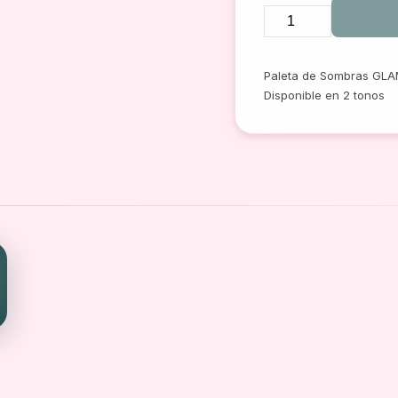
PALETA
SOMBRAS
Paleta de Sombras GLA
GLAMOUR
Disponible en 2 tonos
SANIYE
cantidad