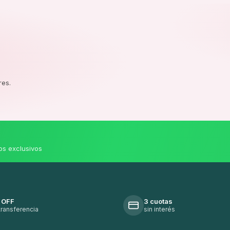
res.
os exclusivos
 OFF
3 cuotas
transferencia
sin interés