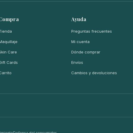
Compra
Ayuda
Tienda
Preguntas frecuentes
Maquillaje
Mi cuenta
Skin Care
Dónde comprar
Gift Cards
Envíos
Carrito
Cambios y devoluciones
imiento
Defensa del consumidor