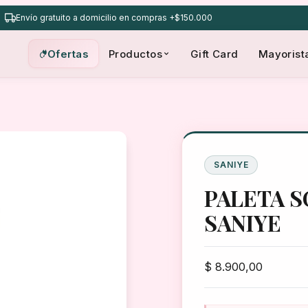
Envío gratuito a domicilio en compras +$150.000
Ofertas
Productos
Gift Card
Mayorist
SANIYE
PALETA 
SANIYE
$
8.900,00