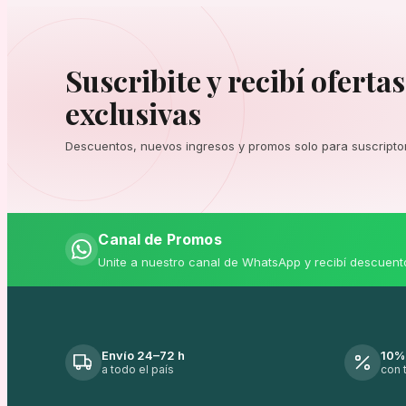
Suscribite y recibí ofertas
exclusivas
Descuentos, nuevos ingresos y promos solo para suscripto
Canal de Promos
Unite a nuestro canal de WhatsApp y recibí descuent
Envío 24–72 h
10%
a todo el país
con 