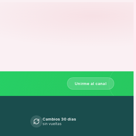
Unirme al canal
Cambios 30 días
sin vueltas