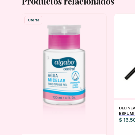
Productos relacionados
Oferta
DELINE
ESFUMI
TODOS 
$
16.5