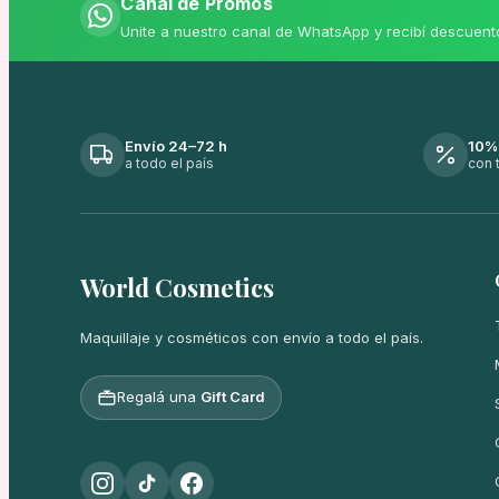
Canal de Promos
Unite a nuestro canal de WhatsApp y recibí descuent
Envío 24–72 h
10%
a todo el país
con 
World Cosmetics
Maquillaje y cosméticos con envío a todo el país.
Regalá una
Gift Card