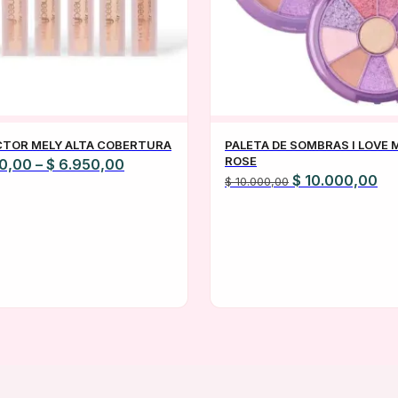
TOR MELY ALTA COBERTURA
PALETA DE SOMBRAS I LOVE 
ROSE
Rango
0,00
–
$
6.950,00
El
El
$
10.000,00
$
10.000,00
de
precio
pr
precios:
original
ac
desde
era:
es:
$ 6.900,00
$ 10.000,00.
$ 
hasta
$ 6.950,00