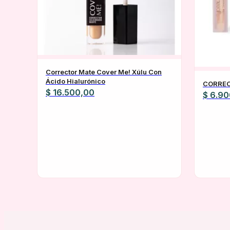
Corrector Mate Cover Me! Xúlu Con
Ácido Hialurónico
CORREC
$
16.500,00
$
6.90