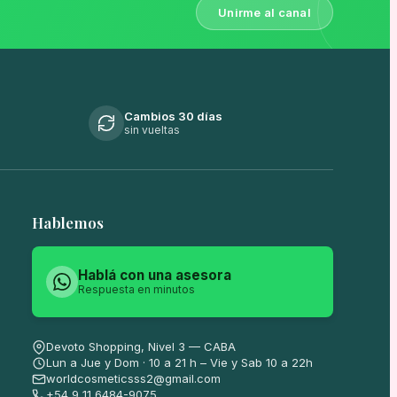
Unirme al canal
Cambios 30 días
sin vueltas
Hablemos
Hablá con una asesora
Respuesta en minutos
Devoto Shopping, Nivel 3 — CABA
Lun a Jue y Dom · 10 a 21 h – Vie y Sab 10 a 22h
worldcosmeticsss2@gmail.com
+54 9 11 6484-9075