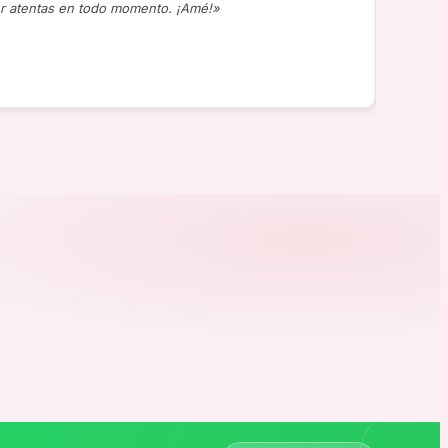
r atentas en todo momento. ¡Amé!»
«Compr
J