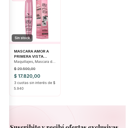
Sin stock
MASCARA AMOR A
PRIMERA VISTA
VOGUE
Maquillajes, Mascara de
Pestanas., Ojos
$
20.500,00
El
El
$
17.820,00
precio
3 cuotas sin interés de $
precio
5.940
original
actual
era:
es:
$ 20.500,00.
$ 17.820,00.
Suscribite y recibí ofertas exclusivas