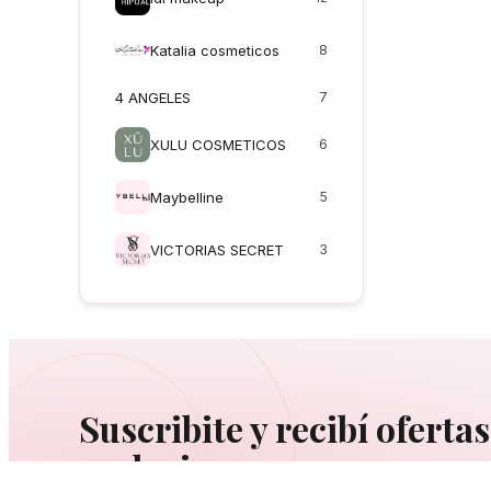
Katalia cosmeticos
8
4 ANGELES
7
XULU COSMETICOS
6
Maybelline
5
VICTORIAS SECRET
3
Suscribite y recibí ofertas
exclusivas