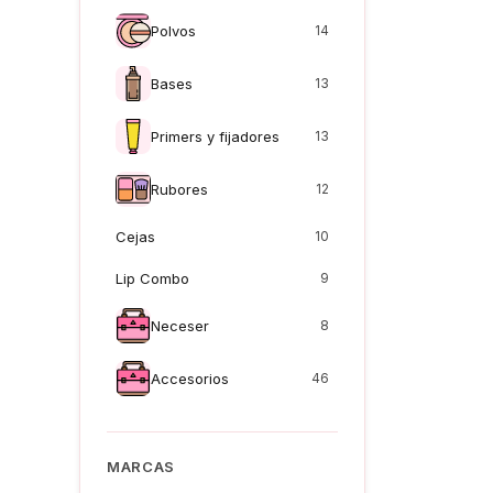
Polvos
14
Bases
13
Primers y fijadores
13
Rubores
12
Cejas
10
Lip Combo
9
Neceser
8
Accesorios
46
MARCAS