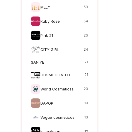
MELY
59
Ruby Rose
54
Pink 21
26
CITY GIRL
24
SANIYE
21
COSMETICA TEI
21
World Cosmeticss
20
DAPOP
19
Vogue cosmeticos
13
Idi makeup
12