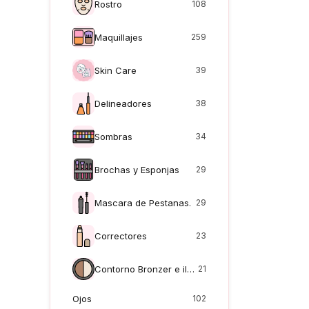
Rostro
108
Maquillajes
259
Skin Care
39
Delineadores
38
Sombras
34
Brochas y Esponjas
29
Mascara de Pestanas.
29
Correctores
23
Contorno Bronzer e iluminadores
21
Ojos
102