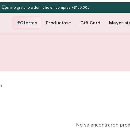
Envío gratuito a domicilio en compras +$150.000
Ofertas
Productos
Gift Card
Mayorist
os
No se encontraron prod