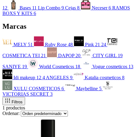
12
Bases
11
Lip Combo
9
Cejas
8
Neceser
6
RAMOS
BOXS Y KITS
6
Marcas
MELY
51
Ruby Rose
48
Pink 21
24
COSMETICA TEI
21
DAPOP
20
CITY GIRL
19
SANIYE
19
World Cosmeticss
18
Vogue cosmeticos
13
Idi makeup
12
4 ANGELES
9
Katalia cosmeticos
8
XULU COSMETICOS
6
Maybelline
5
VICTORIAS SECRET
3
Filtros
1 productos
Ordenar: