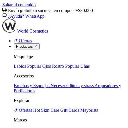
Saltar al contenido
Envío gratuito a sucursal en compras +$80.000
¿Ayuda? WhatsApp
World Cosmetics
Ofertas
Productos
Maquillaje
Labios
Popular
Ojos
Rostro
Popular
Uñas
Accesorios
Brochas y Esponjas
Neceser
Glitters y strass
Arqueadores y
Perfiladores
Explorar
Ofertas
Hot
Skin Care
Gift Cards
Mayorista
Marcas