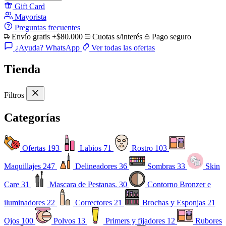
Gift Card
Mayorista
Preguntas frecuentes
Envío gratis +$80.000
Cuotas s/interés
Pago seguro
¿Ayuda? WhatsApp
Ver todas las ofertas
Tienda
Filtros
Categorías
Ofertas
193
Labios
71
Rostro
103
Maquillajes
247
Delineadores
36
Sombras
33
Skin
Care
31
Mascara de Pestanas.
30
Contorno Bronzer e
iluminadores
22
Correctores
21
Brochas y Esponjas
21
Ojos
100
Polvos
13
Primers y fijadores
12
Rubores