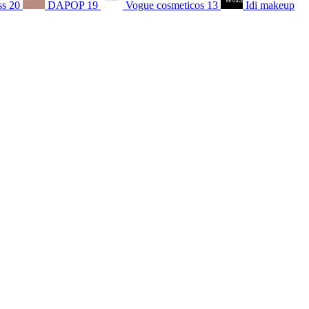
ss
20
DAPOP
19
Vogue cosmeticos
13
Idi makeup