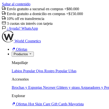
Saltar al contenido
Envío gratuito a sucursal en compras +$80.000
Envío gratuito a domicilio en compras +$150.000
10% off en transferencia
3 cuotas sin interés con tarjeta
¿Ayuda? WhatsApp
World Cosmetics
Ofertas
Productos
Maquillaje
Labios
Popular
Ojos
Rostro
Popular
Uñas
Accesorios
Brochas y Esponjas
Neceser
Glitters y strass
Arqueadores y Per
Explorar
Ofertas
Hot
Skin Care
Gift Cards
Mayorista