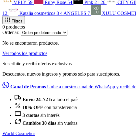
MELY
59
Ruby Rose
54
Pink 21
26
CITY GI
12
Katalia cosmeticos
8
4 ANGELES
7
XULU COSME
Filtros
0 productos
Ordenar:
No se encontraron productos.
Ver todos los productos
Suscribite y recibí ofertas exclusivas
Descuentos, nuevos ingresos y promos solo para suscriptores.
Canal de Promos
Unite a nuestro canal de WhatsApp y recibí d
Envío 24–72 h
a todo el país
10% OFF
con transferencia
3 cuotas
sin interés
Cambios 30 días
sin vueltas
World Cosmetics