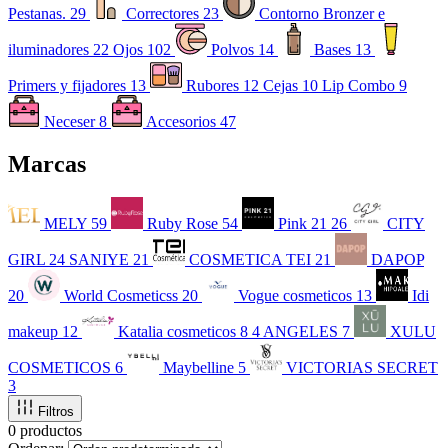
Pestanas.
29
Correctores
23
Contorno Bronzer e
iluminadores
22
Ojos
102
Polvos
14
Bases
13
Primers y fijadores
13
Rubores
12
Cejas
10
Lip Combo
9
Neceser
8
Accesorios
47
Marcas
MELY
59
Ruby Rose
54
Pink 21
26
CITY
GIRL
24
SANIYE
21
COSMETICA TEI
21
DAPOP
20
World Cosmeticss
20
Vogue cosmeticos
13
Idi
makeup
12
Katalia cosmeticos
8
4 ANGELES
7
XULU
COSMETICOS
6
Maybelline
5
VICTORIAS SECRET
3
Filtros
0 productos