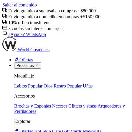
Saltar al contenido
Envío gratuito a sucursal en compras +$80.000
Envío gratuito a domicilio en compras +$150.000
10% off en transferencia
3 cuotas sin interés con tarjeta
¿Ayuda? WhatsApp
World Cosmetics
Ofertas
Productos
Maquillaje
Labios
Popular
Ojos
Rostro
Popular
Uñas
Accesorios
Brochas y Esponjas
Neceser
Glitters y strass
Arqueadores y
Perfiladores
Explorar
Ofertas
Hot
Skin Care
Gift Cards
Mayorista