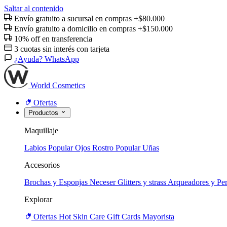
Saltar al contenido
Envío gratuito a sucursal en compras +$80.000
Envío gratuito a domicilio en compras +$150.000
10% off en transferencia
3 cuotas sin interés con tarjeta
¿Ayuda? WhatsApp
World Cosmetics
Ofertas
Productos
Maquillaje
Labios
Popular
Ojos
Rostro
Popular
Uñas
Accesorios
Brochas y Esponjas
Neceser
Glitters y strass
Arqueadores y Per
Explorar
Ofertas
Hot
Skin Care
Gift Cards
Mayorista