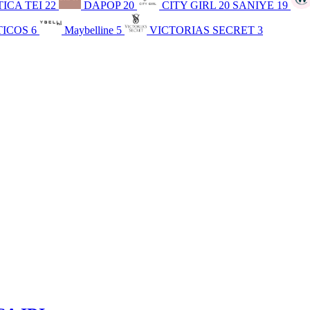
ICA TEI
22
DAPOP
20
CITY GIRL
20
SANIYE
19
TICOS
6
Maybelline
5
VICTORIAS SECRET
3