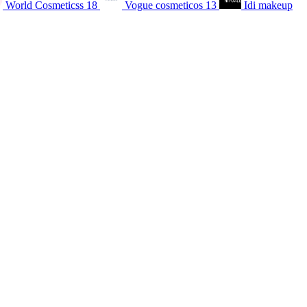
World Cosmeticss
18
Vogue cosmeticos
13
Idi makeup