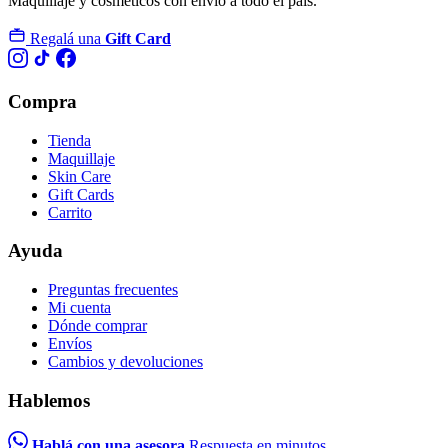
Maquillaje y cosméticos con envío a todo el país.
Regalá una
Gift Card
Compra
Tienda
Maquillaje
Skin Care
Gift Cards
Carrito
Ayuda
Preguntas frecuentes
Mi cuenta
Dónde comprar
Envíos
Cambios y devoluciones
Hablemos
Hablá con una asesora
Respuesta en minutos