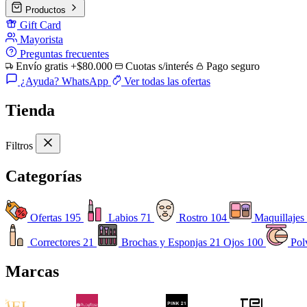
Productos
Gift Card
Mayorista
Preguntas frecuentes
Envío gratis +$80.000
Cuotas s/interés
Pago seguro
¿Ayuda? WhatsApp
Ver todas las ofertas
Tienda
Filtros
Categorías
Ofertas
195
Labios
71
Rostro
104
Maquillajes
Correctores
21
Brochas y Esponjas
21
Ojos
100
Pol
Marcas