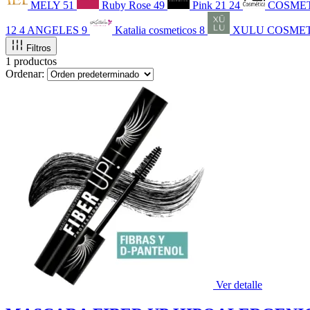
MELY
51
Ruby Rose
49
Pink 21
24
COSMET
12
4 ANGELES
9
Katalia cosmeticos
8
XULU COSME
Filtros
1 productos
Ordenar:
Ver detalle