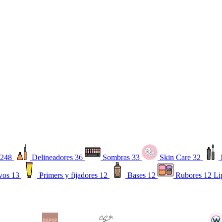
248
Delineadores
36
Sombras
33
Skin Care
32
vos
13
Primers y fijadores
12
Bases
12
Rubores
12
Li