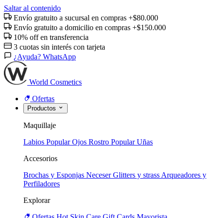
Saltar al contenido
Envío gratuito a sucursal en compras +$80.000
Envío gratuito a domicilio en compras +$150.000
10% off en transferencia
3 cuotas sin interés con tarjeta
¿Ayuda? WhatsApp
World Cosmetics
Ofertas
Productos
Maquillaje
Labios
Popular
Ojos
Rostro
Popular
Uñas
Accesorios
Brochas y Esponjas
Neceser
Glitters y strass
Arqueadores y
Perfiladores
Explorar
Ofertas
Hot
Skin Care
Gift Cards
Mayorista