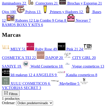
iluminadores
22
Correctores
21
Brochas y Esponjas
21
Ojos
100
Polvos
13
Primers y fijadores
12
Bases
12
Rubores
12
Lip Combo
9
Cejas
8
Neceser
7
RAMOS BOXS Y KITS
6
Marcas
MELY
51
Ruby Rose
49
Pink 21
24
COSMETICA TEI
22
DAPOP
20
CITY GIRL
20
SANIYE
19
World Cosmeticss
18
Vogue cosmeticos
13
Idi makeup
12
4 ANGELES
9
Katalia cosmeticos
8
XULU COSMETICOS
6
Maybelline
5
VICTORIAS SECRET
3
Filtros
1 productos
Ordenar: