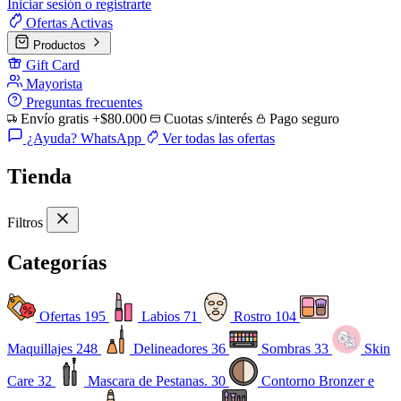
Iniciar sesión o registrarte
Ofertas
Activas
Productos
Gift Card
Mayorista
Preguntas frecuentes
Envío gratis +$80.000
Cuotas s/interés
Pago seguro
¿Ayuda? WhatsApp
Ver todas las ofertas
Tienda
Filtros
Categorías
Ofertas
195
Labios
71
Rostro
104
Maquillajes
248
Delineadores
36
Sombras
33
Skin
Care
32
Mascara de Pestanas.
30
Contorno Bronzer e