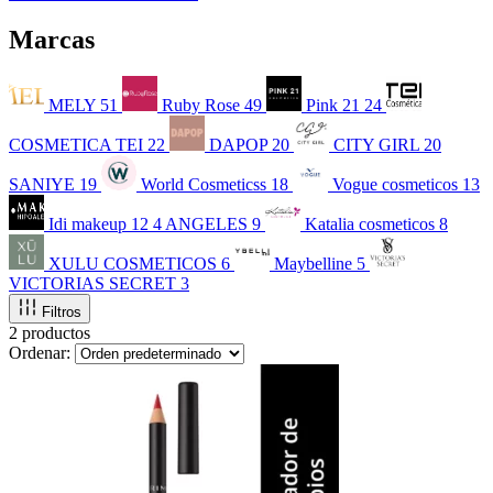
Marcas
MELY
51
Ruby Rose
49
Pink 21
24
COSMETICA TEI
22
DAPOP
20
CITY GIRL
20
SANIYE
19
World Cosmeticss
18
Vogue cosmeticos
13
Idi makeup
12
4 ANGELES
9
Katalia cosmeticos
8
XULU COSMETICOS
6
Maybelline
5
VICTORIAS SECRET
3
Filtros
2 productos
Ordenar: