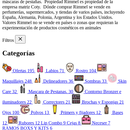
máscaras de pestañas. Propiedad Rimmel es propiedad de la
empresa matriz Coty. Dónde comprar Rimmel se vende en
perfumerías, supermercados, y tiendas de varios países, incluyendo
España, Alemania, Polonia, Argentina y los Estados Unidos.
Valores Rimmel no se vende en países o zonas que requieran la
experimentación de productos cosméticos en animales
Filtros
Categorías
Ofertas
195
Labios
71
Rostro
104
Maquillajes
248
Delineadores
36
Sombras
33
Skin
Care
32
Mascara de Pestanas.
30
Contorno Bronzer e
iluminadores
22
Correctores
21
Brochas y Esponjas
21
Ojos
100
Polvos
13
Primers y fijadores
12
Bases
12
Rubores
12
Lip Combo
9
Cejas
8
Neceser
7
RAMOS BOXS Y KITS
6