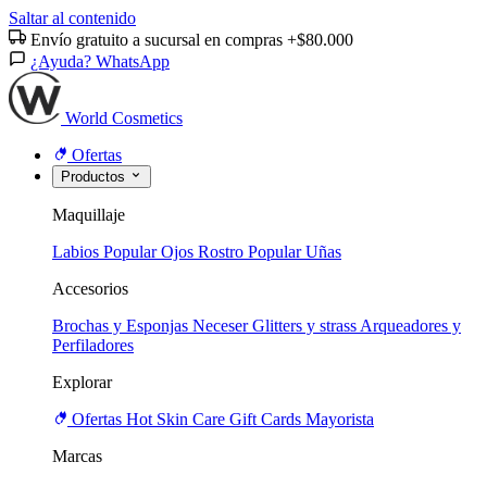
Saltar al contenido
Envío gratuito a sucursal en compras +$80.000
¿Ayuda? WhatsApp
World Cosmetics
Ofertas
Productos
Maquillaje
Labios
Popular
Ojos
Rostro
Popular
Uñas
Accesorios
Brochas y Esponjas
Neceser
Glitters y strass
Arqueadores y
Perfiladores
Explorar
Ofertas
Hot
Skin Care
Gift Cards
Mayorista
Marcas