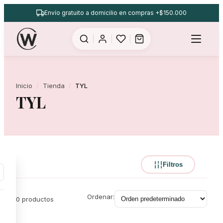
Saltar
Envío gratuito a domicilio en compras +$150.000
al
contenido
Inicio
Tienda
TYL
TYL
Filtros
Ordenar:
0 productos