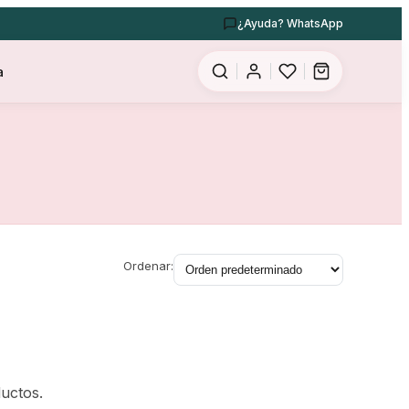
¿Ayuda? WhatsApp
a
Ordenar:
uctos.