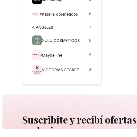
Katalia cosmeticos
8
4 ANGELES
7
XULU COSMETICOS
6
Maybelline
5
VICTORIAS SECRET
3
Suscribite y recibí ofertas
exclusivas