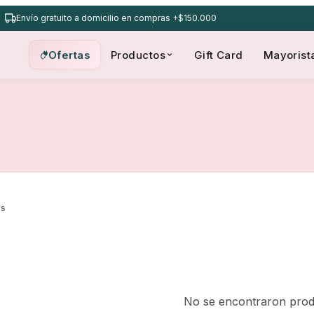
Envío gratuito a domicilio en compras +$150.000
Ofertas
Productos
Gift Card
Mayorist
os
No se encontraron prod