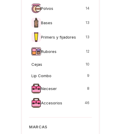
Polvos
14
Bases
13
Primers y fijadores
13
Rubores
12
Cejas
10
Lip Combo
9
Neceser
8
Accesorios
46
MARCAS