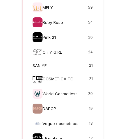
MELY
59
Ruby Rose
54
Pink 21
26
CITY GIRL
24
SANIYE
21
COSMETICA TEI
21
World Cosmeticss
20
DAPOP
19
Vogue cosmeticos
13
Idi makeup
12