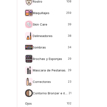
Rostro
108
Maquillajes
259
Skin Care
39
Delineadores
38
Sombras
34
Brochas y Esponjas
29
Mascara de Pestanas.
29
Correctores
23
Contorno Bronzer e iluminadores
21
Ojos
102