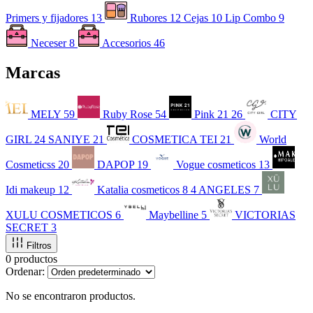
Primers y fijadores
13
Rubores
12
Cejas
10
Lip Combo
9
Neceser
8
Accesorios
46
Marcas
MELY
59
Ruby Rose
54
Pink 21
26
CITY
GIRL
24
SANIYE
21
COSMETICA TEI
21
World
Cosmeticss
20
DAPOP
19
Vogue cosmeticos
13
Idi makeup
12
Katalia cosmeticos
8
4 ANGELES
7
XULU COSMETICOS
6
Maybelline
5
VICTORIAS
SECRET
3
Filtros
0 productos
Ordenar:
No se encontraron productos.