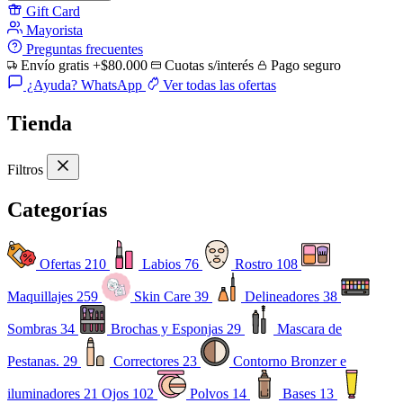
Gift Card
Mayorista
Preguntas frecuentes
Envío gratis +$80.000
Cuotas s/interés
Pago seguro
¿Ayuda? WhatsApp
Ver todas las ofertas
Tienda
Filtros
Categorías
Ofertas
210
Labios
76
Rostro
108
Maquillajes
259
Skin Care
39
Delineadores
38
Sombras
34
Brochas y Esponjas
29
Mascara de
Pestanas.
29
Correctores
23
Contorno Bronzer e
iluminadores
21
Ojos
102
Polvos
14
Bases
13