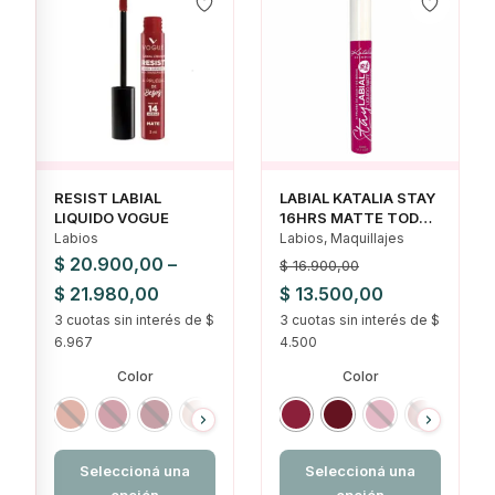
RESIST LABIAL
LABIAL KATALIA STAY
LIQUIDO VOGUE
16HRS MATTE TODOS
LOS TONOS
Labios
Labios, Maquillajes
$
20.900,00
–
$
16.900,00
Rango
El
El
$
21.980,00
$
13.500,00
3 cuotas sin interés de $
de
precio
3 cuotas sin interés de $
precio
6.967
4.500
precios:
original
actual
Color
Color
desde
era:
es:
$ 20.900,00
$ 16.900,00.
$ 13.500,00.
hasta
$ 21.980,00
Seleccioná una
Seleccioná una