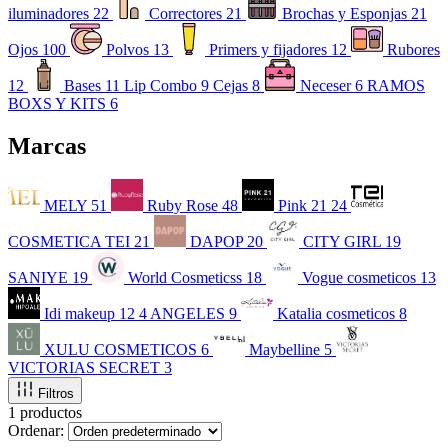
iluminadores
22
Correctores
21
Brochas y Esponjas
21
Ojos
100
Polvos
13
Primers y fijadores
12
Rubores
12
Bases
11
Lip Combo
9
Cejas
8
Neceser
6
RAMOS
BOXS Y KITS
6
Marcas
MELY
51
Ruby Rose
48
Pink 21
24
COSMETICA TEI
21
DAPOP
20
CITY GIRL
19
SANIYE
19
World Cosmeticss
18
Vogue cosmeticos
13
Idi makeup
12
4 ANGELES
9
Katalia cosmeticos
8
XULU COSMETICOS
6
Maybelline
5
VICTORIAS SECRET
3
Filtros
1 productos
Ordenar: