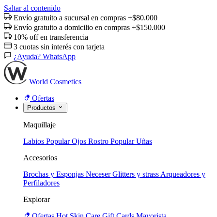
Saltar al contenido
Envío gratuito a sucursal en compras +$80.000
Envío gratuito a domicilio en compras +$150.000
10% off en transferencia
3 cuotas sin interés con tarjeta
¿Ayuda? WhatsApp
World Cosmetics
Ofertas
Productos
Maquillaje
Labios
Popular
Ojos
Rostro
Popular
Uñas
Accesorios
Brochas y Esponjas
Neceser
Glitters y strass
Arqueadores y
Perfiladores
Explorar
Ofertas
Hot
Skin Care
Gift Cards
Mayorista