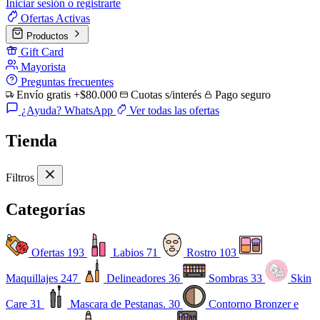
Iniciar sesión o registrarte
Ofertas
Activas
Productos
Gift Card
Mayorista
Preguntas frecuentes
Envío gratis +$80.000
Cuotas s/interés
Pago seguro
¿Ayuda? WhatsApp
Ver todas las ofertas
Tienda
Filtros
Categorías
Ofertas
193
Labios
71
Rostro
103
Maquillajes
247
Delineadores
36
Sombras
33
Skin
Care
31
Mascara de Pestanas.
30
Contorno Bronzer e