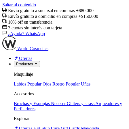
Saltar al contenido
Envío gratuito a sucursal en compras +$80.000
Envío gratuito a domicilio en compras +$150.000
10% off en transferencia
3 cuotas sin interés con tarjeta
¿Ayuda? WhatsApp
World Cosmetics
Ofertas
Productos
Maquillaje
Labios
Popular
Ojos
Rostro
Popular
Uñas
Accesorios
Brochas y Esponjas
Neceser
Glitters y strass
Arqueadores y
Perfiladores
Explorar
Ofertas
Hot
Skin Care
Gift Cards
Mayorista