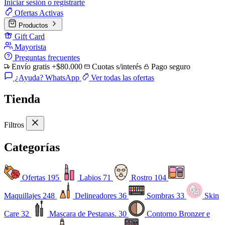
Iniciar sesión o registrarte
Ofertas
Activas
Productos
Gift Card
Mayorista
Preguntas frecuentes
Envío gratis +$80.000
Cuotas s/interés
Pago seguro
¿Ayuda? WhatsApp
Ver todas las ofertas
Tienda
Filtros
Categorías
Ofertas
195
Labios
71
Rostro
104
Maquillajes
248
Delineadores
36
Sombras
33
Skin
Care
32
Mascara de Pestanas.
30
Contorno Bronzer e