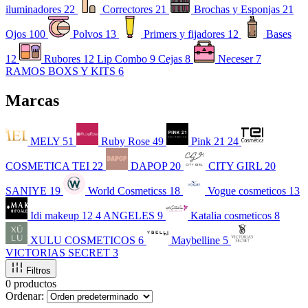
iluminadores
22
Correctores
21
Brochas y Esponjas
21
Ojos
100
Polvos
13
Primers y fijadores
12
Bases
12
Rubores
12
Lip Combo
9
Cejas
8
Neceser
7
RAMOS BOXS Y KITS
6
Marcas
MELY
51
Ruby Rose
49
Pink 21
24
COSMETICA TEI
22
DAPOP
20
CITY GIRL
20
SANIYE
19
World Cosmeticss
18
Vogue cosmeticos
13
Idi makeup
12
4 ANGELES
9
Katalia cosmeticos
8
XULU COSMETICOS
6
Maybelline
5
VICTORIAS SECRET
3
Filtros
0 productos
Ordenar: